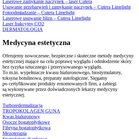
Laserowe zamykanie naczynek – laser Cutera
Usuwanie przebarwień i zamykanie naczynek – Cutera Limelight
Fotoodmładzanie – Cutera Limelight
Laserowe usuwanie blizn – Cutera Limelight
Laser frakcyjny CO2
DERMATOLOGIA
Medycyna estetyczna
Oferujemy nowoczesne, bezpieczne i skuteczne metody medycyny
estetycznej mające na celu poprawę wyglądu i odmłodzenie skóry
bez ryzyka sztucznego i przerysowanego wyglądu.
To m.in. wypełniacze kwasu hialuronowego, biostymulatory,
toksyna botulinowa, preparaty autologiczne. Sięgamy
po certyfikowane produkty renomowanych firm, a zabiegi
są wykonywane przez doświadczonych lekarzy medycyny
estetycznej.
Turboredermalizacja
TROPOKOLAGEN GUNA
Kwas hialuronowy
Osocze bogatopłytkowe
Fibryna bogatopłytkowa
Mezoterapia
Stymulatory tkankowe