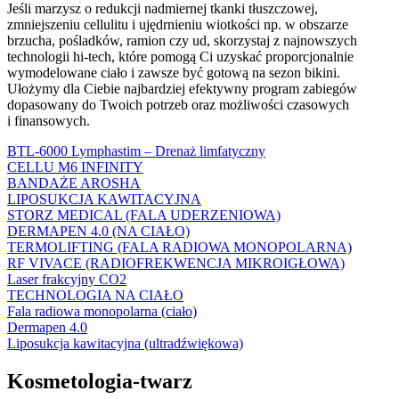
Jeśli marzysz o redukcji nadmiernej tkanki tłuszczowej,
zmniejszeniu cellulitu i ujędrnieniu wiotkości np. w obszarze
brzucha, pośladków, ramion czy ud, skorzystaj z najnowszych
technologii hi-tech, które pomogą Ci uzyskać proporcjonalnie
wymodelowane ciało i zawsze być gotową na sezon bikini.
Ułożymy dla Ciebie najbardziej efektywny program zabiegów
dopasowany do Twoich potrzeb oraz możliwości czasowych
i finansowych.
BTL-6000 Lymphastim – Drenaż limfatyczny
CELLU M6 INFINITY
BANDAŻE AROSHA
LIPOSUKCJA KAWITACYJNA
STORZ MEDICAL (FALA UDERZENIOWA)
DERMAPEN 4.0 (NA CIAŁO)
TERMOLIFTING (FALA RADIOWA MONOPOLARNA)
RF VIVACE (RADIOFREKWENCJA MIKROIGŁOWA)
Laser frakcyjny CO2
TECHNOLOGIA NA CIAŁO
Fala radiowa monopolarna (ciało)
Dermapen 4.0
Liposukcja kawitacyjna (ultradźwiękowa)
Kosmetologia-twarz