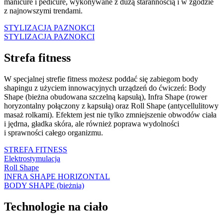
manicure i pedicure, wykonywane z dużą starannością i w zgodzie
z najnowszymi trendami.
STYLIZACJA PAZNOKCI
STYLIZACJA PAZNOKCI
Strefa fitness
W specjalnej strefie fitness możesz poddać się zabiegom body
shapingu z użyciem innowacyjnych urządzeń do ćwiczeń: Body
Shape (
bieżna obudowana szczelną kapsułą), Infra Shape (rower
horyzontalny połączony z kapsułą) oraz Roll Shape (antycellulitowy
masaż rolkami). Efektem jest nie tylko zmniejszenie obwodów ciała
i jędrna, gładka skóra, ale również poprawa wydolności
i sprawności całego organizmu.
STREFA FITNESS
Elektrostymulacja
Roll Shape
INFRA SHAPE HORIZONTAL
BODY SHAPE (bieżnia)
Technologie na ciało