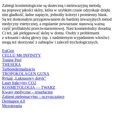
Zabiegi kosmetologiczne są skuteczną i nieinwazyjną metodą
na poprawę jakości skóry, która w szybkim czasie odzyskuje dzięki
nim gładkość, ładne napięcie, jednolity koloryt i promienny blask.
Są też doskonałym przygotowaniem do bardziej inwazyjnych metod
medycyny estetycznej, a regularnie powtarzane stanowią ważną
część profilaktyki przeciwstarzeniowej. Nasi kosmetolodzy doradzą
Ci też, jak pielęgnować skórę w domu. Osoby z problemami
z włosami i skórą głowy (np. z nadmiernym wypadaniem włosów)
mogą też skorzystać z zabiegów i zaleceń trychologicznych.
EstGen
CELLU M6 INFINITY
Toning Peel
THESERA
Turboredermalizacja
TROPOKOLAGEN GUNA
Rytuał „Luksusowy dotyk”
Laser frakcyjny CO2
KOSMETOLOGIA — TWARZ
Kwasy medyczne – resurfacing
Zabiegi pielęgnacyjno – oczyszczające
Dermapen 4.0
Mezoterapia