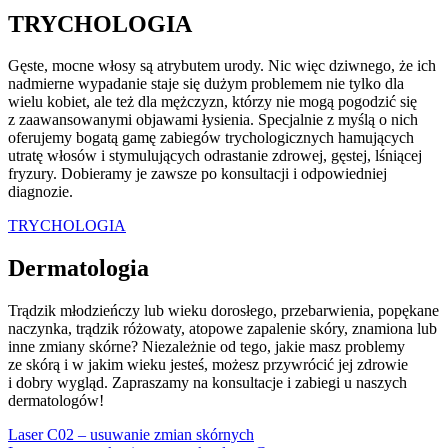
TRYCHOLOGIA
Gęste, mocne włosy są atrybutem urody. Nic więc dziwnego, że ich
nadmierne wypadanie staje się dużym problemem nie tylko dla
wielu kobiet, ale też dla mężczyzn, którzy nie mogą pogodzić się
z zaawansowanymi objawami łysienia. Specjalnie z myślą o nich
oferujemy bogatą gamę zabiegów trychologicznych hamujących
utratę włosów i stymulujących odrastanie zdrowej, gęstej, lśniącej
fryzury. Dobieramy je zawsze po konsultacji i odpowiedniej
diagnozie.
TRYCHOLOGIA
Dermatologia
Trądzik młodzieńczy lub wieku dorosłego, przebarwienia, popękane
naczynka, trądzik różowaty, atopowe zapalenie skóry, znamiona lub
inne zmiany skórne? Niezależnie od tego, jakie masz problemy
ze skórą i w jakim wieku jesteś, możesz przywrócić jej zdrowie
i dobry wygląd. Zapraszamy na konsultacje i zabiegi u naszych
dermatologów!
Laser C02 – usuwanie zmian skórnych