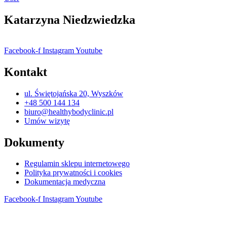
Katarzyna Niedzwiedzka
Facebook-f
Instagram
Youtube
Kontakt
ul. Świętojańska 20, Wyszków
+48 500 144 134
biuro@healthybodyclinic.pl
Umów wizytę
Dokumenty
Regulamin sklepu internetowego
Polityka prywatności i cookies
Dokumentacja medyczna
Facebook-f
Instagram
Youtube