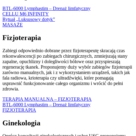
BTL-6000 Lymphastim – Drenaż limfatyczny
CELLU M6 INFINITY
Rytuał „Luksusowy dotyk”
MASAŻE
Fizjoterapia
Zabiegi o
dpowiednio dobrane przez fizjoterapeutę skracają czas
rekonwalescencji po zabiegach chirurgicznych, zmniejszają stany
zapalne, opuchlizny i dolegliwości bólowe oraz przyspieszają
regenerację tkanek. Proponujemy duży wybór zabiegów fizjoterapii
zarówno manualnych, jak i z wykorzystaniem urządzeń, takich jak
fala radiowa, krioterapia czy ultradźwięki, które pomagają
usprawnić funkcjonowanie całego organizmu i wrócić do pełni
zdrowia.
TERAPIA MANUALNA – FIZJOTERAPIA
BTL-6000 Lymphastim – Drenaż limfatyczny
FIZJOTERAPIA
Ginekologia
Oprócz konsultacji ginekologicznych i usług USG proponujemy