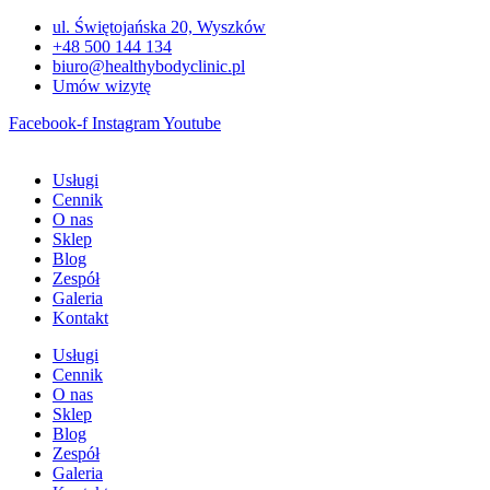
Przejdź
ul. Świętojańska 20, Wyszków
do
+48 500 144 134
treści
biuro@healthybodyclinic.pl
Umów wizytę
Facebook-f
Instagram
Youtube
Usługi
Cennik
O nas
Sklep
Blog
Zespół
Galeria
Kontakt
Usługi
Cennik
O nas
Sklep
Blog
Zespół
Galeria