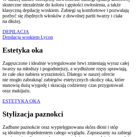
skuteczne niezależnie do koloru i gęstości owłosienia, a także
klasyczną depilację woskiem. Zabiegi są komfortowe i pozwalają
pozbyć się zbędnych włosków z dowolnej partii twarzy i ciała
na dłużej.
DEPILACJA
Depilacja woskiem Lycon
Estetyka oka
Zagęszczone i idealnie wyregulowane brwi zmieniają wyraz całej
twarzy na młodszy i pogodniejszy, a wydłużone rzęsy sprawiają,
że całe oko nabiera wyrazistości. Dlatego w naszej ofercie
nie mogło zabraknąć zabiegów estetycznych okolicy oka, które
stanowią dużą wygodę i skracają codzienny czas przygotowań
oraz makijażu.
ESTETYKA OKA
Stylizacja paznokci
Zadbane paznokcie oraz wypielęgnowana skóra dłoni i stóp
są idealnym dopełnieniem całego wyglądu. Zapraszamy na zabiegi