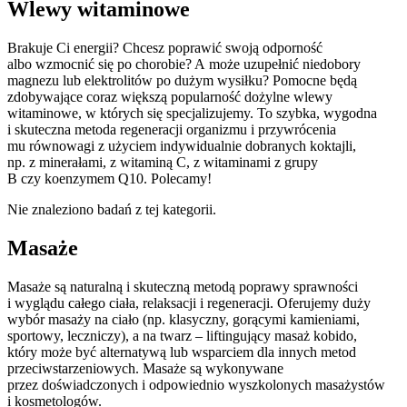
Wlewy witaminowe
Brakuje Ci energii? Chcesz poprawić swoją odporność
albo wzmocnić się po chorobie? A może uzupełnić niedobory
magnezu lub elektrolitów po dużym wysiłku? Pomocne będą
zdobywające coraz większą popularność dożylne wlewy
witaminowe, w których się specjalizujemy.
To szybka, wygodna
i skuteczna metoda regeneracji organizmu i przywrócenia
mu równowagi z użyciem indywidualnie dobranych koktajli,
np. z minerałami, z witaminą C, z witaminami z grupy
B czy koenzymem Q10. Polecamy!
Nie znaleziono badań z tej kategorii.
Masaże
Masaże są naturalną i skuteczną metodą poprawy sprawności
i wyglądu całego ciała, relaksacji i regeneracji. Oferujemy duży
wybór masaży na ciało (np. klasyczny, gorącymi kamieniami,
sportowy, leczniczy), a na twarz – liftingujący masaż kobido,
który może być alternatywą lub wsparciem dla innych metod
przeciwstarzeniowych. Masaże są wykonywane
przez doświadczonych i odpowiednio wyszkolonych masażystów
i kosmetologów.