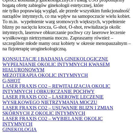
bogatą ofertę zabiegów ginekologii estetycznej, które
nie tylko poprawiają wygląd, ale przede wszystkim funkcjonalność
narządów intymnych, co ma wpływ na samopoczucie wielu kobiet.
To m.in. wypełnienie warg sromowych większych, wypełnienie
blizny po nacięciu krocza, G-shot, O-shot, rewitalizacja okolic
intymnych, laserowe obkurczanie pochwy czy laserowe leczenie
wysiłkowego nietrzymania moczu. Zapraszamy również –
szczególnie młode mamy oraz kobiety w okresie menopauzalnym –
na fizjoterapię uroginekologiczną.
KONSULTACJE I BADANIA GINEKOLOGICZNE
WYPEŁNIANIE OKOLIC INTYMNYCH KWASEM
HIALURONOWYM
MEZOTERAPIA OKOLIC INTYMNYCH
G-SHOT
LASER FRAXIS CO2 – REWITALIZACJA OKOLIC
INTYMNYCH I OBKURCZANIE POCHWY
LASER FRAXIS CO2 – LASEROWE LECZENIE
WYSIŁKOWEGO NIETRZYMANIA MOCZU
LASER FRAXIS CO2 – USUWANIE BLIZN I ZMIAN
SKÓRNYCH Z OKOLIC INTYMNYCH
LASER FRAXIS CO2 – WYBIELANIE OKOLIC
INTYMNYCH
GINEKOLOGIA