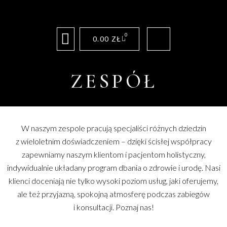
0
0.00
ZŁ
ZESPÓŁ
W naszym zespole pracują specjaliści różnych dziedzin
z wieloletnim doświadczeniem – dzięki ścisłej współpracy
zapewniamy naszym klientom i pacjentom holistyczny,
indywidualnie układany program dbania o zdrowie i urodę. Nasi
klienci doceniają nie tylko wysoki poziom usług, jaki oferujemy,
ale też przyjazną, spokojną atmosferę podczas zabiegów
i konsultacji. Poznaj
nas!