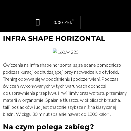
0
0.00
ZŁ
INFRA SHAPE HORIZONTAL
Ćwiczenia na Infra shape horizontal są zalecane pomocniczo
podczas kuracji odchudzającej, przy nadwadze lub otyłości.
Trening odbywa się w podciśnieniu i podczerwieni. Podczas
ćwiczeń wykonywanych w tych warunkach dochodzi
do usprawnienia przepływu krwi i limfy oraz wzrostu przemiany
materii w organizmie. Spalanie tłuszczu w okolicach brzucha,
talii, pośladków i ud jest znacznie szybsze niż na klasycznej
bieżni. W ciągu 30 minut spalanie nawet do 1000 kalorii.
Na czym polega zabieg?