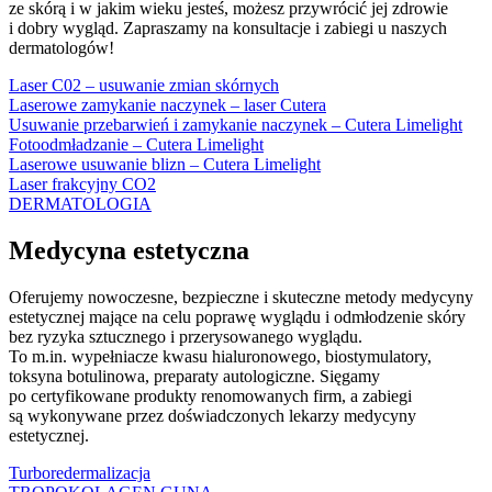
ze skórą i w jakim wieku jesteś, możesz przywrócić jej zdrowie
i dobry wygląd. Zapraszamy na konsultacje i zabiegi u naszych
dermatologów!
Laser C02 – usuwanie zmian skórnych
Laserowe zamykanie naczynek – laser Cutera
Usuwanie przebarwień i zamykanie naczynek – Cutera Limelight
Fotoodmładzanie – Cutera Limelight
Laserowe usuwanie blizn – Cutera Limelight
Laser frakcyjny CO2
DERMATOLOGIA
Medycyna estetyczna
Oferujemy nowoczesne, bezpieczne i skuteczne metody medycyny
estetycznej mające na celu poprawę wyglądu i odmłodzenie skóry
bez ryzyka sztucznego i przerysowanego wyglądu.
To m.in. wypełniacze kwasu hialuronowego, biostymulatory,
toksyna botulinowa, preparaty autologiczne. Sięgamy
po certyfikowane produkty renomowanych firm, a zabiegi
są wykonywane przez doświadczonych lekarzy medycyny
estetycznej.
Turboredermalizacja