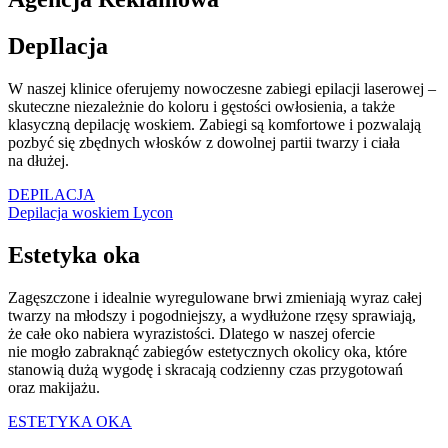
DepIlacja
W naszej klinice oferujemy nowoczesne zabiegi epilacji laserowej –
skuteczne niezależnie do koloru i gęstości owłosienia, a także
klasyczną depilację woskiem. Zabiegi są komfortowe i pozwalają
pozbyć się zbędnych włosków z dowolnej partii twarzy i ciała
na dłużej.
DEPILACJA
Depilacja woskiem Lycon
Estetyka oka
Zagęszczone i idealnie wyregulowane brwi zmieniają wyraz całej
twarzy na młodszy i pogodniejszy, a wydłużone rzęsy sprawiają,
że całe oko nabiera wyrazistości. Dlatego w naszej ofercie
nie mogło zabraknąć zabiegów estetycznych okolicy oka, które
stanowią dużą wygodę i skracają codzienny czas przygotowań
oraz makijażu.
ESTETYKA OKA