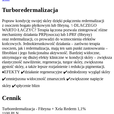
Turboredermalizacja
Popraw kondycję swojej skóry dzięki połączeniu redermalizacji
z osoczem bogato płytkowym lub fibryną. ✨️DLACZEGO
WARTO ŁACZYĆ? Terapia łączona pozwala zintegrować różne
mechanizmy działania PRP(osocza) lub I-PRF (fibryny)
oraz redermalizacji, co prowadzi do wzmocnienia efektów
końcowych. Jednokierunkowość działania – zarówno terapia
osoczem, jak i redermalizacja, mają ten sam punkt zastosowania –
fibroblast i jego funkcjonalna aktywność. Bardziej widoczne,
utrzymujące się dłużej efekty kliniczne w kondycji skóry – zwiększa
elastyczność nawilżenie, regeneracja, turgor skóry, zwiększona
gęstość skóry, a także lepsze rozjaśnienie i redukcja pigmentacji.
♦️EFEKTY ✔️działanie regeneracyjne ✔️odmłodzony wygląd skóry
✔️zmniejszona widoczność zmarszczek ✔️zwiększone napięcie
skóry ✔️spłycenie blizn
Cennik
Turboredermalizacja - Fibryna + Xela Rederm 1,1%
1100 PLN