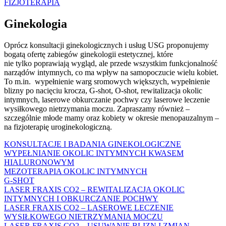
FIZJOTERAPIA
Ginekologia
Oprócz konsultacji ginekologicznych i usług USG proponujemy
bogatą ofertę zabiegów ginekologii estetycznej, które
nie tylko poprawiają wygląd, ale przede wszystkim funkcjonalność
narządów intymnych, co ma wpływ na samopoczucie wielu kobiet.
To m.in. wypełnienie warg sromowych większych, wypełnienie
blizny po nacięciu krocza, G-shot, O-shot, rewitalizacja okolic
intymnych, laserowe obkurczanie pochwy czy laserowe leczenie
wysiłkowego nietrzymania moczu. Zapraszamy również –
szczególnie młode mamy oraz kobiety w okresie menopauzalnym –
na fizjoterapię uroginekologiczną.
KONSULTACJE I BADANIA GINEKOLOGICZNE
WYPEŁNIANIE OKOLIC INTYMNYCH KWASEM
HIALURONOWYM
MEZOTERAPIA OKOLIC INTYMNYCH
G-SHOT
LASER FRAXIS CO2 – REWITALIZACJA OKOLIC
INTYMNYCH I OBKURCZANIE POCHWY
LASER FRAXIS CO2 – LASEROWE LECZENIE
WYSIŁKOWEGO NIETRZYMANIA MOCZU
LASER FRAXIS CO2 – USUWANIE BLIZN I ZMIAN