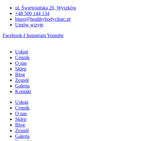
Przejdź
ul. Świętojańska 20, Wyszków
do
+48 500 144 134
treści
biuro@healthybodyclinic.pl
Umów wizytę
Facebook-f
Instagram
Youtube
Usługi
Cennik
O nas
Sklep
Blog
Zespół
Galeria
Kontakt
Usługi
Cennik
O nas
Sklep
Blog
Zespół
Galeria