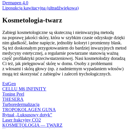
Dermapen 4.0
Liposukcja kawitacyjna (ultradźwiękowa)
Kosmetologia-twarz
Zabiegi kosmetologiczne są skuteczną i nieinwazyjną metodą
na poprawę jakości skóry, która w szybkim czasie odzyskuje dzięki
nim gładkość, ładne napięcie, jednolity koloryt i promienny blask.
Są też doskonałym przygotowaniem do bardziej inwazyjnych metod
medycyny estetycznej, a regularnie powtarzane stanowią ważną
część profilaktyki przeciwstarzeniowej. Nasi kosmetolodzy doradzą
Ci też, jak pielęgnować skórę w domu. Osoby z problemami
z włosami i skórą głowy (np. z nadmiernym wypadaniem włosów)
mogą też skorzystać z zabiegów i zaleceń trychologicznych.
EstGen
CELLU M6 INFINITY
Toning Peel
THESERA
Turboredermalizacja
TROPOKOLAGEN GUNA
Rytuał „Luksusowy dotyk”
Laser frakcyjny CO2
KOSMETOLOGIA — TWARZ