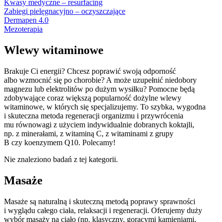
Kwasy medyczne – resurfacing
Zabiegi pielęgnacyjno – oczyszczające
Dermapen 4.0
Mezoterapia
Wlewy witaminowe
Brakuje Ci energii? Chcesz poprawić swoją odporność
albo wzmocnić się po chorobie? A może uzupełnić niedobory
magnezu lub elektrolitów po dużym wysiłku? Pomocne będą
zdobywające coraz większą popularność dożylne wlewy
witaminowe, w których się specjalizujemy.
To szybka, wygodna
i skuteczna metoda regeneracji organizmu i przywrócenia
mu równowagi z użyciem indywidualnie dobranych koktajli,
np. z minerałami, z witaminą C, z witaminami z grupy
B czy koenzymem Q10. Polecamy!
Nie znaleziono badań z tej kategorii.
Masaże
Masaże są naturalną i skuteczną metodą poprawy sprawności
i wyglądu całego ciała, relaksacji i regeneracji. Oferujemy duży
wybór masaży na ciało (np. klasyczny, gorącymi kamieniami,