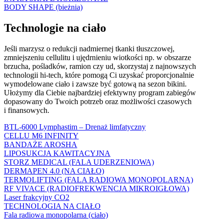
BODY SHAPE (bieżnia)
Technologie na ciało
Jeśli marzysz o redukcji nadmiernej tkanki tłuszczowej,
zmniejszeniu cellulitu i ujędrnieniu wiotkości np. w obszarze
brzucha, pośladków, ramion czy ud, skorzystaj z najnowszych
technologii hi-tech, które pomogą Ci uzyskać proporcjonalnie
wymodelowane ciało i zawsze być gotową na sezon bikini.
Ułożymy dla Ciebie najbardziej efektywny program zabiegów
dopasowany do Twoich potrzeb oraz możliwości czasowych
i finansowych.
BTL-6000 Lymphastim – Drenaż limfatyczny
CELLU M6 INFINITY
BANDAŻE AROSHA
LIPOSUKCJA KAWITACYJNA
STORZ MEDICAL (FALA UDERZENIOWA)
DERMAPEN 4.0 (NA CIAŁO)
TERMOLIFTING (FALA RADIOWA MONOPOLARNA)
RF VIVACE (RADIOFREKWENCJA MIKROIGŁOWA)
Laser frakcyjny CO2
TECHNOLOGIA NA CIAŁO
Fala radiowa monopolarna (ciało)