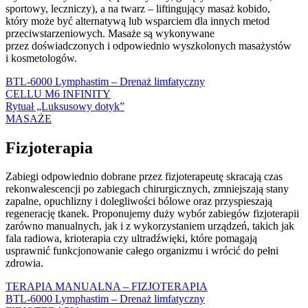
sportowy, leczniczy), a na twarz – liftingujący masaż kobido,
który może być alternatywą lub wsparciem dla innych metod
przeciwstarzeniowych. Masaże są wykonywane
przez doświadczonych i odpowiednio wyszkolonych masażystów
i kosmetologów.
BTL-6000 Lymphastim – Drenaż limfatyczny
CELLU M6 INFINITY
Rytuał „Luksusowy dotyk”
MASAŻE
Fizjoterapia
Zabiegi o
dpowiednio dobrane przez fizjoterapeutę skracają czas
rekonwalescencji po zabiegach chirurgicznych, zmniejszają stany
zapalne, opuchlizny i dolegliwości bólowe oraz przyspieszają
regenerację tkanek. Proponujemy duży wybór zabiegów fizjoterapii
zarówno manualnych, jak i z wykorzystaniem urządzeń, takich jak
fala radiowa, krioterapia czy ultradźwięki, które pomagają
usprawnić funkcjonowanie całego organizmu i wrócić do pełni
zdrowia.
TERAPIA MANUALNA – FIZJOTERAPIA
BTL-6000 Lymphastim – Drenaż limfatyczny