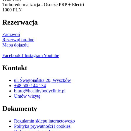
Turboredermalizacja - Osocze PRP + Electri
1000 PLN
Rezerwacja
Zadzwoń
Rezerwuj on-line
Mapa dojazdu
Facebook-f
Instagram
Youtube
Kontakt
ul. Świętojańska 20, Wyszków
+48 500 144 134
biuro@healthybodyclinic.pl
Umów wizytę
Dokumenty
Regulamin sklepu internetowego
Polityka prywatności i cookies