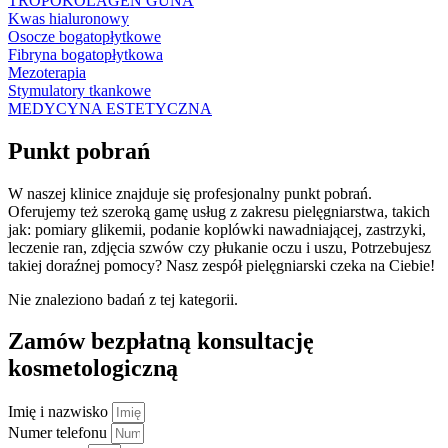
TROPOKOLAGEN GUNA
Kwas hialuronowy
Osocze bogatopłytkowe
Fibryna bogatopłytkowa
Mezoterapia
Stymulatory tkankowe
MEDYCYNA ESTETYCZNA
Punkt pobrań
W naszej klinice znajduje się profesjonalny punkt pobrań.
Oferujemy też szeroką gamę usług z zakresu pielęgniarstwa, takich
jak:
pomiary glikemii,
podanie koplówki nawadniającej, zastrzyki,
leczenie ran, zdjęcia szwów czy płukanie oczu i uszu, Potrzebujesz
takiej doraźnej pomocy? Nasz zespół pielęgniarski czeka na Ciebie!
Nie znaleziono badań z tej kategorii.
Zamów bezpłatną konsultację
kosmetologiczną
Imię i nazwisko
Numer telefonu