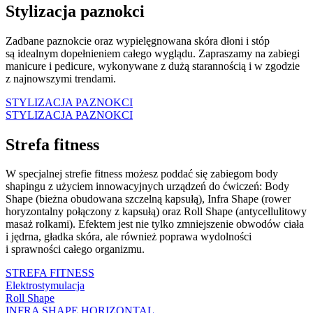
Stylizacja paznokci
Zadbane paznokcie oraz wypielęgnowana skóra dłoni i stóp
są idealnym dopełnieniem całego wyglądu. Zapraszamy na zabiegi
manicure i pedicure, wykonywane z dużą starannością i w zgodzie
z najnowszymi trendami.
STYLIZACJA PAZNOKCI
STYLIZACJA PAZNOKCI
Strefa fitness
W specjalnej strefie fitness możesz poddać się zabiegom body
shapingu z użyciem innowacyjnych urządzeń do ćwiczeń: Body
Shape (
bieżna obudowana szczelną kapsułą), Infra Shape (rower
horyzontalny połączony z kapsułą) oraz Roll Shape (antycellulitowy
masaż rolkami). Efektem jest nie tylko zmniejszenie obwodów ciała
i jędrna, gładka skóra, ale również poprawa wydolności
i sprawności całego organizmu.
STREFA FITNESS
Elektrostymulacja
Roll Shape
INFRA SHAPE HORIZONTAL