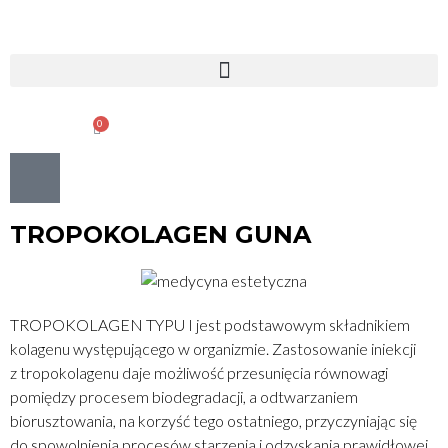
0
0.00
ZŁ
TROPOKOLAGEN GUNA
TROPOKOLAGEN TYPU I jest podstawowym składnikiem
kolagenu występującego w organizmie. Zastosowanie iniekcji
z tropokolagenu daje możliwość przesunięcia równowagi
pomiędzy procesem biodegradacji, a odtwarzaniem
biorusztowania, na korzyść tego ostatniego, przyczyniając się
do spowolnienia procesów starzenia i odzyskania prawidłowej