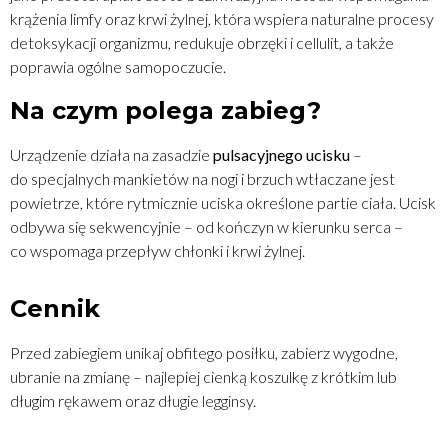
krążenia limfy oraz krwi żylnej, która wspiera naturalne procesy
detoksykacji organizmu, redukuje obrzęki i cellulit, a także
poprawia ogólne samopoczucie.
Na czym polega zabieg?
Urządzenie działa na zasadzie
pulsacyjnego ucisku
–
do specjalnych mankietów na nogi i brzuch wtłaczane jest
powietrze, które rytmicznie uciska określone partie ciała. Ucisk
odbywa się sekwencyjnie – od kończyn w kierunku serca –
co wspomaga przepływ chłonki i krwi żylnej.
Cennik
Przed zabiegiem unikaj obfitego posiłku, zabierz wygodne,
ubranie na zmianę – najlepiej cienką koszulkę z krótkim lub
długim rękawem oraz długie legginsy.