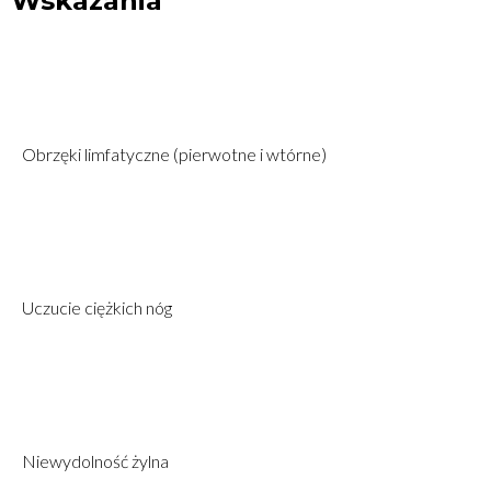
Wskazania
Obrzęki limfatyczne (pierwotne i wtórne)
Uczucie ciężkich nóg
Niewydolność żylna