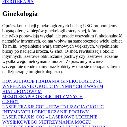
FIZJOTERAPIA
Ginekologia
Oprócz konsultacji ginekologicznych i usług USG proponujemy
bogatą ofertę zabiegów ginekologii estetycznej, które
nie tylko poprawiają wygląd, ale przede wszystkim funkcjonalność
narządów intymnych, co ma wpływ na samopoczucie wielu kobiet.
To m.in. wypełnienie warg sromowych większych, wypełnienie
blizny po nacięciu krocza, G-shot, O-shot, rewitalizacja okolic
intymnych, laserowe obkurczanie pochwy czy laserowe leczenie
wysiłkowego nietrzymania moczu. Zapraszamy również –
szczególnie młode mamy oraz kobiety w okresie menopauzalnym –
na fizjoterapię uroginekologiczną.
KONSULTACJE I BADANIA GINEKOLOGICZNE
WYPEŁNIANIE OKOLIC INTYMNYCH KWASEM
HIALURONOWYM
MEZOTERAPIA OKOLIC INTYMNYCH
G-SHOT
LASER FRAXIS CO2 – REWITALIZACJA OKOLIC
INTYMNYCH I OBKURCZANIE POCHWY
LASER FRAXIS CO2 – LASEROWE LECZENIE
WYSIŁKOWEGO NIETRZYMANIA MOCZU