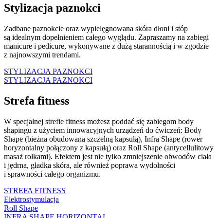
Stylizacja paznokci
Zadbane paznokcie oraz wypielęgnowana skóra dłoni i stóp
są idealnym dopełnieniem całego wyglądu. Zapraszamy na zabiegi
manicure i pedicure, wykonywane z dużą starannością i w zgodzie
z najnowszymi trendami.
STYLIZACJA PAZNOKCI
STYLIZACJA PAZNOKCI
Strefa fitness
W specjalnej strefie fitness możesz poddać się zabiegom body
shapingu z użyciem innowacyjnych urządzeń do ćwiczeń: Body
Shape (
bieżna obudowana szczelną kapsułą), Infra Shape (rower
horyzontalny połączony z kapsułą) oraz Roll Shape (antycellulitowy
masaż rolkami). Efektem jest nie tylko zmniejszenie obwodów ciała
i jędrna, gładka skóra, ale również poprawa wydolności
i sprawności całego organizmu.
STREFA FITNESS
Elektrostymulacja
Roll Shape
INFRA SHAPE HORIZONTAL