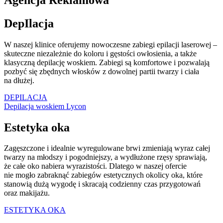
DepIlacja
W naszej klinice oferujemy nowoczesne zabiegi epilacji laserowej –
skuteczne niezależnie do koloru i gęstości owłosienia, a także
klasyczną depilację woskiem. Zabiegi są komfortowe i pozwalają
pozbyć się zbędnych włosków z dowolnej partii twarzy i ciała
na dłużej.
DEPILACJA
Depilacja woskiem Lycon
Estetyka oka
Zagęszczone i idealnie wyregulowane brwi zmieniają wyraz całej
twarzy na młodszy i pogodniejszy, a wydłużone rzęsy sprawiają,
że całe oko nabiera wyrazistości. Dlatego w naszej ofercie
nie mogło zabraknąć zabiegów estetycznych okolicy oka, które
stanowią dużą wygodę i skracają codzienny czas przygotowań
oraz makijażu.
ESTETYKA OKA