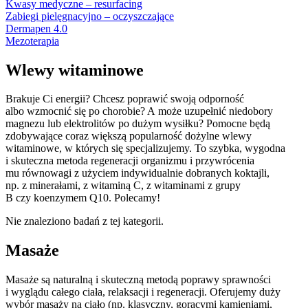
Kwasy medyczne – resurfacing
Zabiegi pielęgnacyjno – oczyszczające
Dermapen 4.0
Mezoterapia
Wlewy witaminowe
Brakuje Ci energii? Chcesz poprawić swoją odporność
albo wzmocnić się po chorobie? A może uzupełnić niedobory
magnezu lub elektrolitów po dużym wysiłku? Pomocne będą
zdobywające coraz większą popularność dożylne wlewy
witaminowe, w których się specjalizujemy.
To szybka, wygodna
i skuteczna metoda regeneracji organizmu i przywrócenia
mu równowagi z użyciem indywidualnie dobranych koktajli,
np. z minerałami, z witaminą C, z witaminami z grupy
B czy koenzymem Q10. Polecamy!
Nie znaleziono badań z tej kategorii.
Masaże
Masaże są naturalną i skuteczną metodą poprawy sprawności
i wyglądu całego ciała, relaksacji i regeneracji. Oferujemy duży
wybór masaży na ciało (np. klasyczny, gorącymi kamieniami,