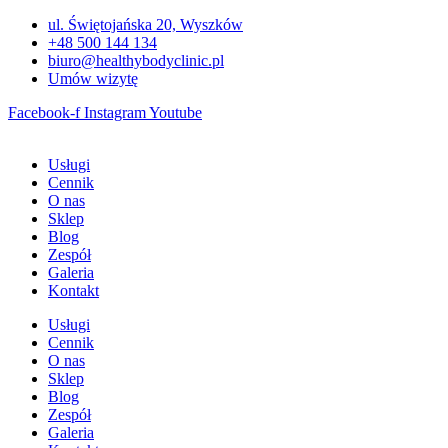
Przejdź
ul. Świętojańska 20, Wyszków
do
+48 500 144 134
treści
biuro@healthybodyclinic.pl
Umów wizytę
Facebook-f
Instagram
Youtube
Usługi
Cennik
O nas
Sklep
Blog
Zespół
Galeria
Kontakt
Usługi
Cennik
O nas
Sklep
Blog
Zespół
Galeria