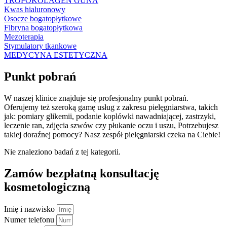
TROPOKOLAGEN GUNA
Kwas hialuronowy
Osocze bogatopłytkowe
Fibryna bogatopłytkowa
Mezoterapia
Stymulatory tkankowe
MEDYCYNA ESTETYCZNA
Punkt pobrań
W naszej klinice znajduje się profesjonalny punkt pobrań.
Oferujemy też szeroką gamę usług z zakresu pielęgniarstwa, takich
jak:
pomiary glikemii,
podanie koplówki nawadniającej, zastrzyki,
leczenie ran, zdjęcia szwów czy płukanie oczu i uszu, Potrzebujesz
takiej doraźnej pomocy? Nasz zespół pielęgniarski czeka na Ciebie!
Nie znaleziono badań z tej kategorii.
Zamów bezpłatną konsultację
kosmetologiczną
Imię i nazwisko
Numer telefonu