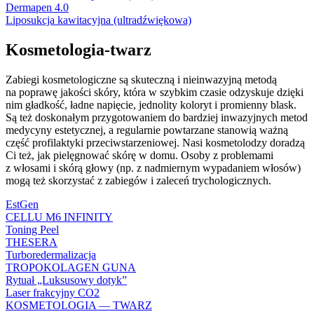
Dermapen 4.0
Liposukcja kawitacyjna (ultradźwiękowa)
Kosmetologia-twarz
Zabiegi kosmetologiczne są skuteczną i nieinwazyjną metodą
na poprawę jakości skóry, która w szybkim czasie odzyskuje dzięki
nim gładkość, ładne napięcie, jednolity koloryt i promienny blask.
Są też doskonałym przygotowaniem do bardziej inwazyjnych metod
medycyny estetycznej, a regularnie powtarzane stanowią ważną
część profilaktyki przeciwstarzeniowej. Nasi kosmetolodzy doradzą
Ci też, jak pielęgnować skórę w domu. Osoby z problemami
z włosami i skórą głowy (np. z nadmiernym wypadaniem włosów)
mogą też skorzystać z zabiegów i zaleceń trychologicznych.
EstGen
CELLU M6 INFINITY
Toning Peel
THESERA
Turboredermalizacja
TROPOKOLAGEN GUNA
Rytuał „Luksusowy dotyk”
Laser frakcyjny CO2
KOSMETOLOGIA — TWARZ