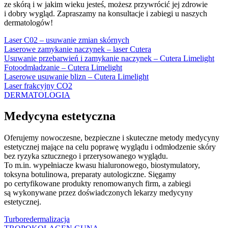
ze skórą i w jakim wieku jesteś, możesz przywrócić jej zdrowie
i dobry wygląd. Zapraszamy na konsultacje i zabiegi u naszych
dermatologów!
Laser C02 – usuwanie zmian skórnych
Laserowe zamykanie naczynek – laser Cutera
Usuwanie przebarwień i zamykanie naczynek – Cutera Limelight
Fotoodmładzanie – Cutera Limelight
Laserowe usuwanie blizn – Cutera Limelight
Laser frakcyjny CO2
DERMATOLOGIA
Medycyna estetyczna
Oferujemy nowoczesne, bezpieczne i skuteczne metody medycyny
estetycznej mające na celu poprawę wyglądu i odmłodzenie skóry
bez ryzyka sztucznego i przerysowanego wyglądu.
To m.in. wypełniacze kwasu hialuronowego, biostymulatory,
toksyna botulinowa, preparaty autologiczne. Sięgamy
po certyfikowane produkty renomowanych firm, a zabiegi
są wykonywane przez doświadczonych lekarzy medycyny
estetycznej.
Turboredermalizacja