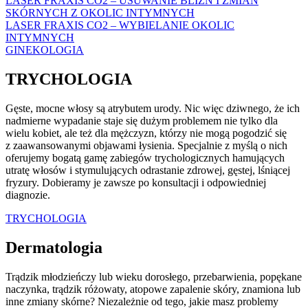
LASER FRAXIS CO2 – USUWANIE BLIZN I ZMIAN
SKÓRNYCH Z OKOLIC INTYMNYCH
LASER FRAXIS CO2 – WYBIELANIE OKOLIC
INTYMNYCH
GINEKOLOGIA
TRYCHOLOGIA
Gęste, mocne włosy są atrybutem urody. Nic więc dziwnego, że ich
nadmierne wypadanie staje się dużym problemem nie tylko dla
wielu kobiet, ale też dla mężczyzn, którzy nie mogą pogodzić się
z zaawansowanymi objawami łysienia. Specjalnie z myślą o nich
oferujemy bogatą gamę zabiegów trychologicznych hamujących
utratę włosów i stymulujących odrastanie zdrowej, gęstej, lśniącej
fryzury. Dobieramy je zawsze po konsultacji i odpowiedniej
diagnozie.
TRYCHOLOGIA
Dermatologia
Trądzik młodzieńczy lub wieku dorosłego, przebarwienia, popękane
naczynka, trądzik różowaty, atopowe zapalenie skóry, znamiona lub
inne zmiany skórne? Niezależnie od tego, jakie masz problemy