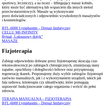
sportowy, leczniczy), a na twarz – liftingujący masaż kobido,
który może być alternatywą lub wsparciem dla innych metod
przeciwstarzeniowych. Masaże są wykonywane
przez doświadczonych i odpowiednio wyszkolonych masażystów
i kosmetologów.
BTL-6000 Lymphastim – Drenaż limfatyczny
CELLU M6 INFINITY
Rytuał „Luksusowy dotyk”
MASAŻE
Fizjoterapia
Zabiegi o
dpowiednio dobrane przez fizjoterapeutę skracają czas
rekonwalescencji po zabiegach chirurgicznych, zmniejszają stany
zapalne, opuchlizny i dolegliwości bólowe oraz przyspieszają
regenerację tkanek. Proponujemy duży wybór zabiegów fizjoterapii
zarówno manualnych, jak i z wykorzystaniem urządzeń, takich jak
fala radiowa, krioterapia czy ultradźwięki, które pomagają
usprawnić funkcjonowanie całego organizmu i wrócić do pełni
zdrowia.
TERAPIA MANUALNA – FIZJOTERAPIA
BTL-6000 Lymphastim – Drenaż limfatyczny