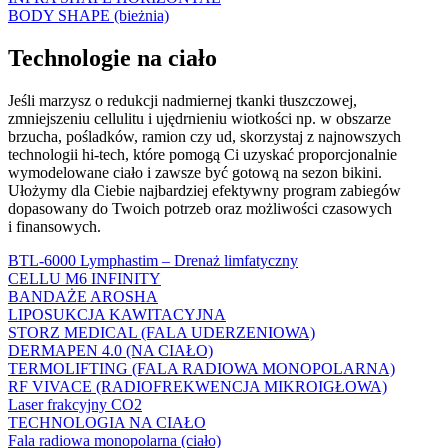
BODY SHAPE (bieżnia)
Technologie na ciało
Jeśli marzysz o redukcji nadmiernej tkanki tłuszczowej,
zmniejszeniu cellulitu i ujędrnieniu wiotkości np. w obszarze
brzucha, pośladków, ramion czy ud, skorzystaj z najnowszych
technologii hi-tech, które pomogą Ci uzyskać proporcjonalnie
wymodelowane ciało i zawsze być gotową na sezon bikini.
Ułożymy dla Ciebie najbardziej efektywny program zabiegów
dopasowany do Twoich potrzeb oraz możliwości czasowych
i finansowych.
BTL-6000 Lymphastim – Drenaż limfatyczny
CELLU M6 INFINITY
BANDAŻE AROSHA
LIPOSUKCJA KAWITACYJNA
STORZ MEDICAL (FALA UDERZENIOWA)
DERMAPEN 4.0 (NA CIAŁO)
TERMOLIFTING (FALA RADIOWA MONOPOLARNA)
RF VIVACE (RADIOFREKWENCJA MIKROIGŁOWA)
Laser frakcyjny CO2
TECHNOLOGIA NA CIAŁO
Fala radiowa monopolarna (ciało)