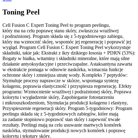
Toning Peel
Cell Fusion C Expert Toning Peel to program peelingu,
który ma na celu poprawę stanu skóry, zwłaszcza wrażliwej
i podrażnionej. Program składa się z 5-tygodniowego zabiegu,
który ma wzmocnić skórę, wspomóc jej regenerację i poprawić jej
wygląd. Program Cell Fusion C Expert Toning Peel wykorzystuje
składniki, takie jak: Ekstrakt z ikry dzikiego łososia + PDRN (53%):
Bogaty w białka, witaminy i składniki mineralne, które mają silne
działanie antyoksydacyjne i przeciwzapalne. Astaksantyna zawarta
w ekstrakcie pomaga w odnowie naskórka, wzmacnia funkcje
ochronne skóry i zmniejsza utratę wody. Kompleks 7 peptydów:
Stymuluje procesy naprawcze w skórze, wspomaga syntezę
kolagenu, poprawia elastyczność i przyspiesza regenerację. Efekty
programu: Wzmocnienie wrażliwej i podrażnionej skóry, Poprawa
kolorytu i wygładzenie skóry, Zapobieganie fotostarzeniu
i mikrouszkodzeniom, Stymulacja produkcji kolagenu i elastyny,
Przyspieszenie regeneracji skóry. Program 5-tygodniowy: Program
peelingu składa się z 5-tygodniowych zabiegów, które mają
za zadanie stopniowo poprawić stan skóry i zapewnić trwałe
rezultaty. Peelingi mają na celu usuwanie martwych komórek
naskórka, stymulowanie produkcji nowych komórek i poprawę
kolorytu i tekstury skóry.