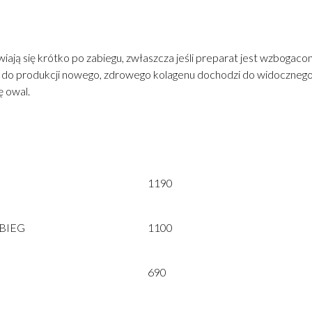
ą się krótko po zabiegu, zwłaszcza jeśli preparat jest wzbogacony
do produkcji nowego, zdrowego kolagenu dochodzi do widocznego odm
ę owal.
1190
BIEG
1100
690