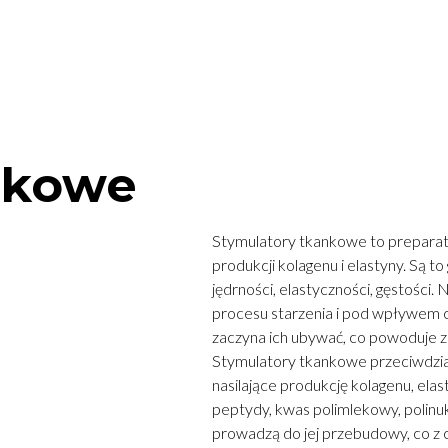
O@HEALTHYBODYCLINIC.PL
UMÓW WIZYTĘ
 NAS
SKLEP
BLOG
ZESPÓŁ
GALERI
nkowe
Stymulatory tkankowe to preparaty
produkcji kolagenu i elastyny. Są t
jędrności, elastyczności, gęstości. 
procesu starzenia i pod wpływem c
zaczyna ich ubywać, co powoduje zma
Stymulatory tkankowe przeciwdzia
nasilające produkcję kolagenu, elas
peptydy, kwas polimlekowy, polinuk
prowadzą do jej przebudowy, co z 