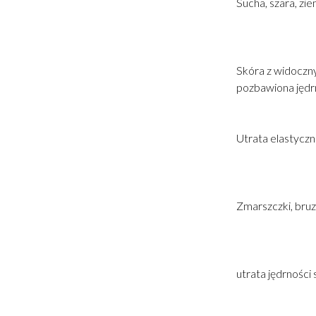
Sucha, szara, zie
Skóra z widoczn
pozbawiona jędrn
Utrata elastyczn
Zmarszczki, bruz
utrata jędrności 