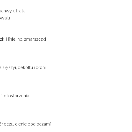
żuchwy, utrata
owalu
 i linie, np. zmarszczki
się szyi, dekoltu i dłoni
i fotostarzenia
 oczu, cienie pod oczami,