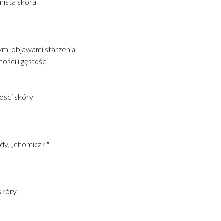
mista skóra
ymi objawami starzenia,
ości i gęstości
ości skóry
dy, „chomiczki"
skóry,