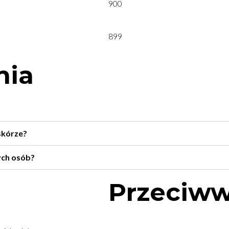
900
899
nia
skórze?
ych osób?
Przeciww