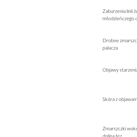
Zaburzenia linii 
młodzieńczego 
Drobne zmarszczki
palacza
Objawy starzenia 
Skóra z objawam
Zmarszczki wokół
dolina łez