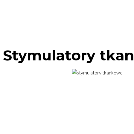
UL. ŚWIĘTOJAŃSKA 20, WYSZKÓW
+48 500 144 134
BIUR
USŁUGI
CENNIK
O
Stymulatory tka