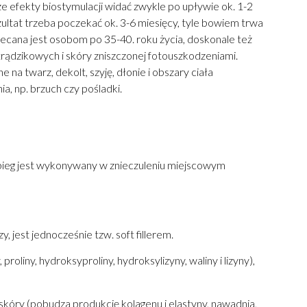
ze efekty biostymulacji widać zwykle po upływie ok. 1-2
zultat trzeba poczekać ok. 3-6 miesięcy, tyle bowiem trwa
cana jest osobom po 35-40. roku życia, doskonale też
rądzikowych i skóry zniszczonej fotouszkodzeniami.
na twarz, dekolt, szyję, dłonie i obszary ciała
a, np. brzuch czy pośladki.
abieg jest wykonywany w znieczuleniu miejscowym
jest jednocześnie tzw. soft fillerem.
iny, hydroksyproliny, hydroksylizyny, waliny i lizyny),
skóry (pobudza produkcję kolagenu i elastyny, nawadnia,