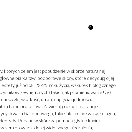
0
A
KONTAKT
0.00
ZŁ
, których celem jest pobudzenie w skórze naturalnej
o główne białka tzw. podporowe skóry, które decydują o jej
Niestety, już od ok. 23-25. roku życia, wskutek biologicznego
zynników zewnętrznych (takich jak promieniowanie UV),
rszczki, wiotkość, utratę napięcia i jędrności.
łają temu procesowi. Zawierają różne substancje
tyny i kwasu hialuronowego, takie jak: aminokwasy, kolagen,
leotydy. Podane w skórę za pomocą igły lub kaniuli
czasem prowadzi do jej widocznego ujędrnienia,