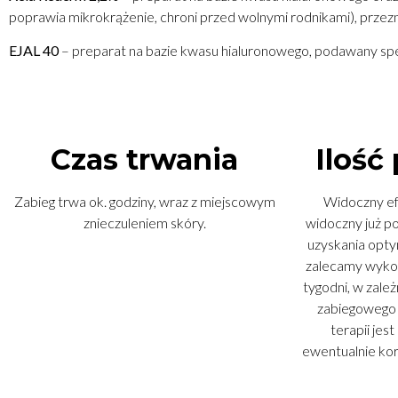
poprawia mikrokrążenie, chroni przed wolnymi rodnikami), prze
EJAL 40
– preparat na bazie kwasu hialuronowego, podawany spec
Czas trwania
Ilość
Zabieg trwa ok. godziny, wraz z miejscowym
Widoczny ef
znieczuleniem skóry.
widoczny już po
uzyskania opty
zalecamy wykon
tygodni, w zale
zabiegowego 
terapii jest
ewentualnie kor