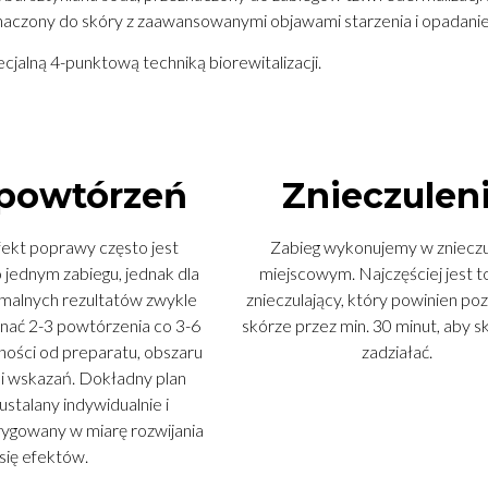
znaczony do skóry z zaawansowanymi objawami starzenia i opadani
jalną 4-punktową techniką biorewitalizacji.
 powtórzeń
Znieczulen
ekt poprawy często jest
Zabieg wykonujemy w znieczu
 jednym zabiegu, jednak dla
miejscowym. Najczęściej jest 
malnych rezultatów zwykle
znieczulający, który powinien po
ać 2-3 powtórzenia co 3-6
skórze przez min. 30 minut, aby s
żności od preparatu, obszaru
zadziałać.
i wskazań. Dokładny plan
 ustalany indywidualnie i
ygowany w miarę rozwijania
się efektów.