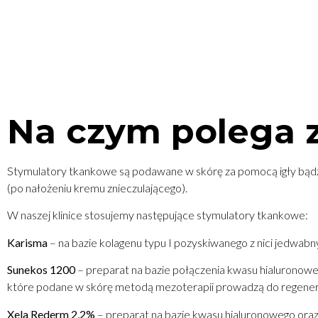
Na czym polega 
Stymulatory tkankowe są podawane w skórę za pomocą igły bądź k
(po nałożeniu kremu znieczulającego).
W naszej klinice stosujemy następujące stymulatory tkankowe:
Karisma
– na bazie kolagenu typu I pozyskiwanego z nici jedwabn
Sunekos 1200
– preparat na bazie połączenia kwasu hialuronowego
które podane w skórę metodą mezoterapii prowadzą do regener
Xela Rederm 2,2%
– preparat na bazie kwasu hialuronowego oraz 