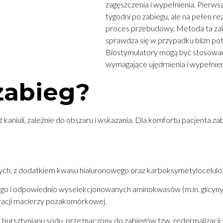
zagęszczenia i wypełnienia. Pierws
tygodni po zabiegu, ale na pełen re
proces przebudowy. Metoda ta zale
sprawdza się w przypadku blizn pot
Biostymulatory mogą być stosowane 
wymagające ujędrnienia i wypełnieni
zabieg?
aniuli, zależnie do obszaru i wskazania. Dla komfortu pacjenta z
ych, z dodatkiem kwasu hialuronowego oraz karboksymetylocelulozy, 
 i odpowiednio wyselekcjonowanych aminokwasów (m.in. glicyny, prol
acji macierzy pozakomórkowej.
bursztynianu sodu, przeznaczony do zabiegów tzw. redermalizacji 