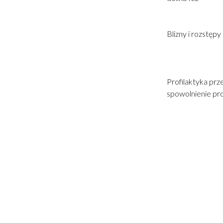
Blizny i rozstępy
Profilaktyka prz
spowolnienie pro