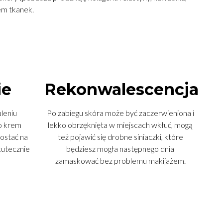
em tkanek.
ie
Rekonwalescencja
leniu
Po zabiegu skóra może być zaczerwieniona i
to krem
lekko obrzęknięta w miejscach wkłuć, mogą
zostać na
też pojawić się drobne siniaczki, które
kutecznie
będziesz mogła następnego dnia
zamaskować bez problemu makijażem.