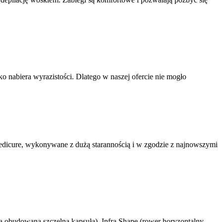
o nabiera wyrazistości. Dlatego w naszej ofercie nie mogło
pedicure, wykonywane z dużą starannością i w zgodzie z najnowszymi
a obudowana szczelną kapsułą), Infra Shape (rower horyzontalny