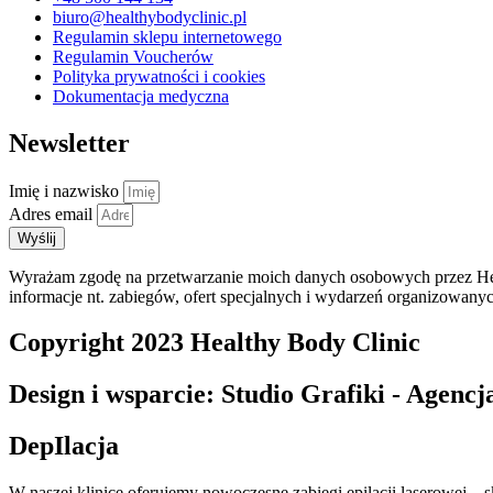
biuro@healthybodyclinic.pl
Regulamin sklepu internetowego
Regulamin Voucherów
Polityka prywatności i cookies
Dokumentacja medyczna
Newsletter
Imię i nazwisko
Adres email
Wyślij
Wyrażam zgodę na przetwarzanie moich danych osobowych przez Heal
informacje nt. zabiegów, ofert specjalnych i wydarzeń organizowany
Copyright 2023 Healthy Body Clinic
Design i wsparcie: Studio Grafiki - Agen
DepIlacja
W naszej klinice oferujemy nowoczesne zabiegi epilacji laserowej – s