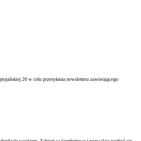
jańskiej 20 w celu przesyłania newslettera zawierającego
ną depilację woskiem. Zabiegi są komfortowe i pozwalają pozbyć się