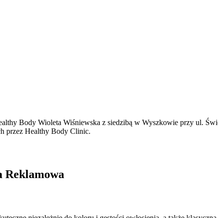
thy Body Wioleta Wiśniewska z siedzibą w Wyszkowie przy ul. Święto
ch przez Healthy Body Clinic.
cja Reklamowa
kuteczne niezależnie do koloru i gęstości owłosienia, a także klasycz