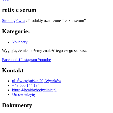
retix c serum
Strona główna
/ Produkty oznaczone “retix c serum”
Kategorie:
Vouchery
Wygląda, że nie możemy znaleźć tego czego szukasz.
Facebook-f
Instagram
Youtube
Kontakt
ul. Świętojańska 20, Wyszków
+48 500 144 134
biuro@healthybodyclinic.pl
Umów wizytę
Dokumenty