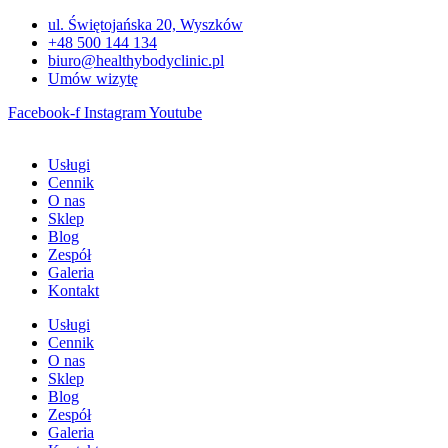
Przejdź
ul. Świętojańska 20, Wyszków
do
+48 500 144 134
treści
biuro@healthybodyclinic.pl
Umów wizytę
Facebook-f
Instagram
Youtube
Usługi
Cennik
O nas
Sklep
Blog
Zespół
Galeria
Kontakt
Usługi
Cennik
O nas
Sklep
Blog
Zespół
Galeria