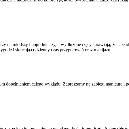
zy na młodszy i pogodniejszy, a wydłużone rzęsy sprawiają, że całe ok
wygodę i skracają codzienny czas przygotowań oraz makijażu.
nym dopełnieniem całego wyglądu. Zapraszamy na zabiegi manicure i 
ingu z użyciem innowacyjnych urządzeń do ćwiczeń: Body Shape (
bieżn