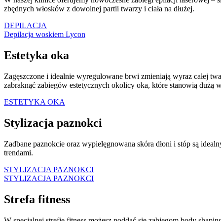
zbędnych włosków z dowolnej partii twarzy i ciała na dłużej.
DEPILACJA
Depilacja woskiem Lycon
Estetyka oka
Zagęszczone i idealnie wyregulowane brwi zmieniają wyraz całej twar
zabraknąć zabiegów estetycznych okolicy oka, które stanowią dużą 
ESTETYKA OKA
Stylizacja paznokci
Zadbane paznokcie oraz wypielęgnowana skóra dłoni i stóp są ideal
trendami.
STYLIZACJA PAZNOKCI
STYLIZACJA PAZNOKCI
Strefa fitness
W specjalnej strefie fitness możesz poddać się zabiegom body shap