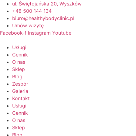
Przejdź
ul. Świętojańska 20, Wyszków
do
+48 500 144 134
treści
biuro@healthybodyclinic.pl
Umów wizytę
Facebook-f
Instagram
Youtube
Usługi
Cennik
O nas
Sklep
Blog
Zespół
Galeria
Kontakt
Usługi
Cennik
O nas
Sklep
Blog