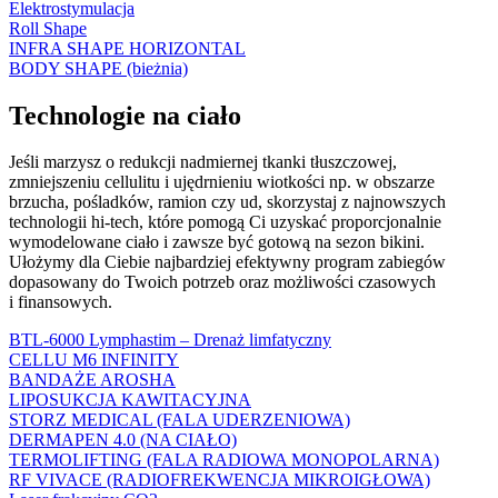
Elektrostymulacja
Roll Shape
INFRA SHAPE HORIZONTAL
BODY SHAPE (bieżnia)
Technologie na ciało
Jeśli marzysz o redukcji nadmiernej tkanki tłuszczowej,
zmniejszeniu cellulitu i ujędrnieniu wiotkości np. w obszarze
brzucha, pośladków, ramion czy ud, skorzystaj z najnowszych
technologii hi-tech, które pomogą Ci uzyskać proporcjonalnie
wymodelowane ciało i zawsze być gotową na sezon bikini.
Ułożymy dla Ciebie najbardziej efektywny program zabiegów
dopasowany do Twoich potrzeb oraz możliwości czasowych
i finansowych.
BTL-6000 Lymphastim – Drenaż limfatyczny
CELLU M6 INFINITY
BANDAŻE AROSHA
LIPOSUKCJA KAWITACYJNA
STORZ MEDICAL (FALA UDERZENIOWA)
DERMAPEN 4.0 (NA CIAŁO)
TERMOLIFTING (FALA RADIOWA MONOPOLARNA)
RF VIVACE (RADIOFREKWENCJA MIKROIGŁOWA)