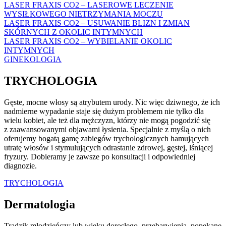
LASER FRAXIS CO2 – LASEROWE LECZENIE
WYSIŁKOWEGO NIETRZYMANIA MOCZU
LASER FRAXIS CO2 – USUWANIE BLIZN I ZMIAN
SKÓRNYCH Z OKOLIC INTYMNYCH
LASER FRAXIS CO2 – WYBIELANIE OKOLIC
INTYMNYCH
GINEKOLOGIA
TRYCHOLOGIA
Gęste, mocne włosy są atrybutem urody. Nic więc dziwnego, że ich
nadmierne wypadanie staje się dużym problemem nie tylko dla
wielu kobiet, ale też dla mężczyzn, którzy nie mogą pogodzić się
z zaawansowanymi objawami łysienia. Specjalnie z myślą o nich
oferujemy bogatą gamę zabiegów trychologicznych hamujących
utratę włosów i stymulujących odrastanie zdrowej, gęstej, lśniącej
fryzury. Dobieramy je zawsze po konsultacji i odpowiedniej
diagnozie.
TRYCHOLOGIA
Dermatologia
Trądzik młodzieńczy lub wieku dorosłego, przebarwienia, popękane