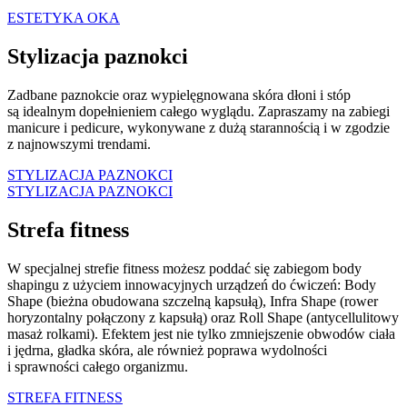
ESTETYKA OKA
Stylizacja paznokci
Zadbane paznokcie oraz wypielęgnowana skóra dłoni i stóp
są idealnym dopełnieniem całego wyglądu. Zapraszamy na zabiegi
manicure i pedicure, wykonywane z dużą starannością i w zgodzie
z najnowszymi trendami.
STYLIZACJA PAZNOKCI
STYLIZACJA PAZNOKCI
Strefa fitness
W specjalnej strefie fitness możesz poddać się zabiegom body
shapingu z użyciem innowacyjnych urządzeń do ćwiczeń: Body
Shape (
bieżna obudowana szczelną kapsułą), Infra Shape (rower
horyzontalny połączony z kapsułą) oraz Roll Shape (antycellulitowy
masaż rolkami). Efektem jest nie tylko zmniejszenie obwodów ciała
i jędrna, gładka skóra, ale również poprawa wydolności
i sprawności całego organizmu.
STREFA FITNESS