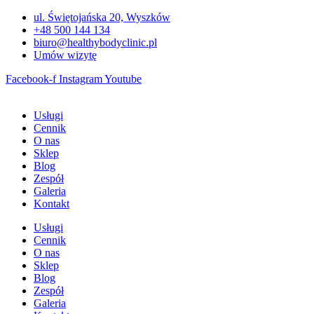
Przejdź
ul. Świętojańska 20, Wyszków
do
+48 500 144 134
treści
biuro@healthybodyclinic.pl
Umów wizytę
Facebook-f
Instagram
Youtube
Usługi
Cennik
O nas
Sklep
Blog
Zespół
Galeria
Kontakt
Usługi
Cennik
O nas
Sklep
Blog
Zespół
Galeria