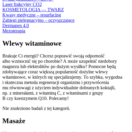
Laser frakcyjny CO2
KOSMETOLOGIA — TWARZ
Kwasy medyczne – resurfacing
Zabiegi pielęgnacyjno – oczyszczające
Dermapen 4.0
Mezoterapia
Wlewy witaminowe
Brakuje Ci energii? Chcesz poprawić swoją odporność
albo wzmocnić się po chorobie? A może uzupełnić niedobory
magnezu lub elektrolitów po dużym wysiłku? Pomocne będą
zdobywające coraz większą popularność dożylne wlewy
witaminowe, w których się specjalizujemy.
To szybka, wygodna
i skuteczna metoda regeneracji organizmu i przywrócenia
mu równowagi z użyciem indywidualnie dobranych koktajli,
np. z minerałami, z witaminą C, z witaminami z grupy
B czy koenzymem Q10. Polecamy!
Nie znaleziono badań z tej kategorii.
Masaże