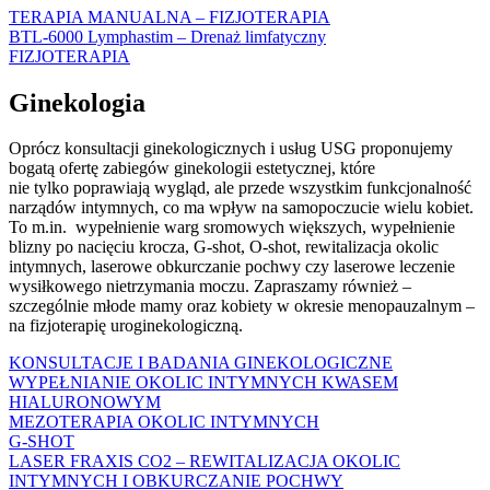
TERAPIA MANUALNA – FIZJOTERAPIA
BTL-6000 Lymphastim – Drenaż limfatyczny
FIZJOTERAPIA
Ginekologia
Oprócz konsultacji ginekologicznych i usług USG proponujemy
bogatą ofertę zabiegów ginekologii estetycznej, które
nie tylko poprawiają wygląd, ale przede wszystkim funkcjonalność
narządów intymnych, co ma wpływ na samopoczucie wielu kobiet.
To m.in. wypełnienie warg sromowych większych, wypełnienie
blizny po nacięciu krocza, G-shot, O-shot, rewitalizacja okolic
intymnych, laserowe obkurczanie pochwy czy laserowe leczenie
wysiłkowego nietrzymania moczu. Zapraszamy również –
szczególnie młode mamy oraz kobiety w okresie menopauzalnym –
na fizjoterapię uroginekologiczną.
KONSULTACJE I BADANIA GINEKOLOGICZNE
WYPEŁNIANIE OKOLIC INTYMNYCH KWASEM
HIALURONOWYM
MEZOTERAPIA OKOLIC INTYMNYCH
G-SHOT
LASER FRAXIS CO2 – REWITALIZACJA OKOLIC
INTYMNYCH I OBKURCZANIE POCHWY