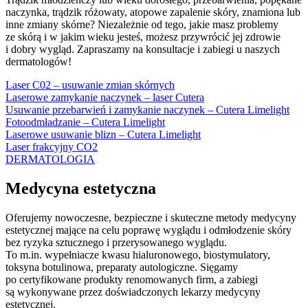
naczynka, trądzik różowaty, atopowe zapalenie skóry, znamiona lub
inne zmiany skórne? Niezależnie od tego, jakie masz problemy
ze skórą i w jakim wieku jesteś, możesz przywrócić jej zdrowie
i dobry wygląd. Zapraszamy na konsultacje i zabiegi u naszych
dermatologów!
Laser C02 – usuwanie zmian skórnych
Laserowe zamykanie naczynek – laser Cutera
Usuwanie przebarwień i zamykanie naczynek – Cutera Limelight
Fotoodmładzanie – Cutera Limelight
Laserowe usuwanie blizn – Cutera Limelight
Laser frakcyjny CO2
DERMATOLOGIA
Medycyna estetyczna
Oferujemy nowoczesne, bezpieczne i skuteczne metody medycyny
estetycznej mające na celu poprawę wyglądu i odmłodzenie skóry
bez ryzyka sztucznego i przerysowanego wyglądu.
To m.in. wypełniacze kwasu hialuronowego, biostymulatory,
toksyna botulinowa, preparaty autologiczne. Sięgamy
po certyfikowane produkty renomowanych firm, a zabiegi
są wykonywane przez doświadczonych lekarzy medycyny
estetycznej.