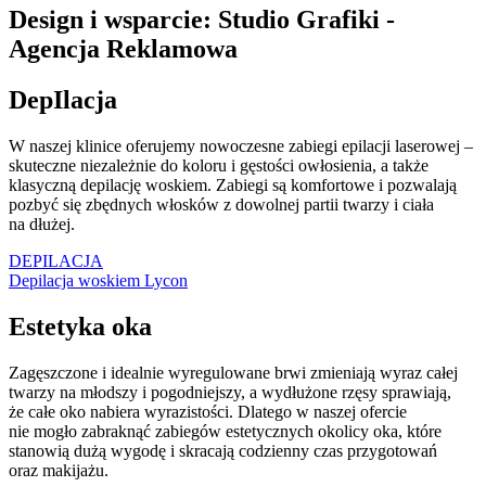
Design i wsparcie: Studio Grafiki -
Agencja Reklamowa
DepIlacja
W naszej klinice oferujemy nowoczesne zabiegi epilacji laserowej –
skuteczne niezależnie do koloru i gęstości owłosienia, a także
klasyczną depilację woskiem. Zabiegi są komfortowe i pozwalają
pozbyć się zbędnych włosków z dowolnej partii twarzy i ciała
na dłużej.
DEPILACJA
Depilacja woskiem Lycon
Estetyka oka
Zagęszczone i idealnie wyregulowane brwi zmieniają wyraz całej
twarzy na młodszy i pogodniejszy, a wydłużone rzęsy sprawiają,
że całe oko nabiera wyrazistości. Dlatego w naszej ofercie
nie mogło zabraknąć zabiegów estetycznych okolicy oka, które
stanowią dużą wygodę i skracają codzienny czas przygotowań
oraz makijażu.