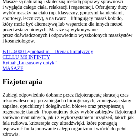
Masaże są naturalną i skuteczną metodą poprawy sprawności
i wyglądu całego ciała, relaksacji i regeneracji. Oferujemy duży
wybór masaży na ciało (np. klasyczny, gorącymi kamieniami,
sportowy, leczniczy), a na twarz – liftingujący masaż kobido,
który może być alternatywą lub wsparciem dla innych metod
przeciwstarzeniowych. Masaże są wykonywane
przez doświadczonych i odpowiednio wyszkolonych masażystów
i kosmetologów.
BTL-6000 Lymphastim – Drenaż limfatyczny
CELLU M6 INFINITY
Rytuał „Luksusowy dotyk”
MASAŻE
Fizjoterapia
Zabiegi o
dpowiednio dobrane przez fizjoterapeutę skracają czas
rekonwalescencji po zabiegach chirurgicznych, zmniejszają stany
zapalne, opuchlizny i dolegliwości bólowe oraz przyspieszają
regenerację tkanek. Proponujemy duży wybór zabiegów fizjoterapii
zarówno manualnych, jak i z wykorzystaniem urządzeń, takich jak
fala radiowa, krioterapia czy ultradźwięki, które pomagają
usprawnić funkcjonowanie całego organizmu i wrócić do pełni
zdrowia.