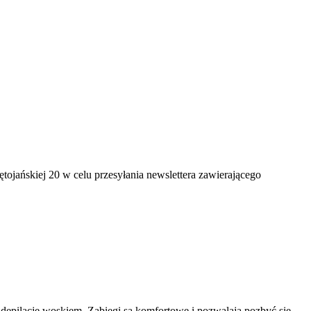
jańskiej 20 w celu przesyłania newslettera zawierającego
ną depilację woskiem. Zabiegi są komfortowe i pozwalają pozbyć się