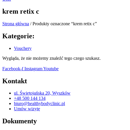
krem retix c
Strona główna
/ Produkty oznaczone “krem retix c”
Kategorie:
Vouchery
Wygląda, że nie możemy znaleźć tego czego szukasz.
Facebook-f
Instagram
Youtube
Kontakt
ul. Świętojańska 20, Wyszków
+48 500 144 134
biuro@healthybodyclinic.pl
Umów wizytę
Dokumenty