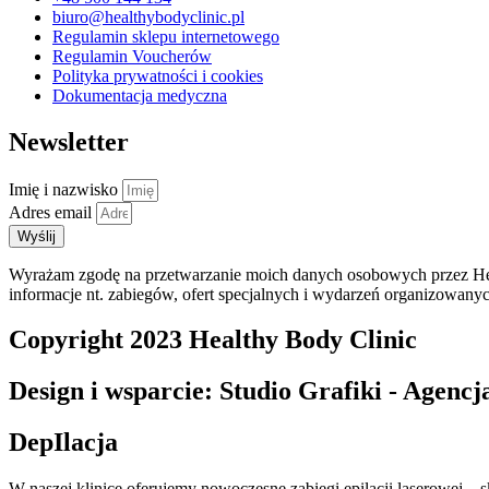
biuro@healthybodyclinic.pl
Regulamin sklepu internetowego
Regulamin Voucherów
Polityka prywatności i cookies
Dokumentacja medyczna
Newsletter
Imię i nazwisko
Adres email
Wyślij
Wyrażam zgodę na przetwarzanie moich danych osobowych przez Heal
informacje nt. zabiegów, ofert specjalnych i wydarzeń organizowany
Copyright 2023 Healthy Body Clinic
Design i wsparcie: Studio Grafiki - Agen
DepIlacja
W naszej klinice oferujemy nowoczesne zabiegi epilacji laserowej – s