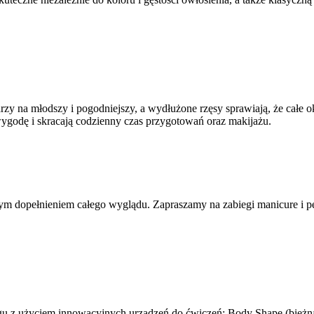
zy na młodszy i pogodniejszy, a wydłużone rzęsy sprawiają, że całe ok
wygodę i skracają codzienny czas przygotowań oraz makijażu.
nym dopełnieniem całego wyglądu. Zapraszamy na zabiegi manicure i 
ingu z użyciem innowacyjnych urządzeń do ćwiczeń: Body Shape (
bieżn