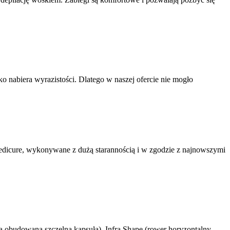
o nabiera wyrazistości. Dlatego w naszej ofercie nie mogło
pedicure, wykonywane z dużą starannością i w zgodzie z najnowszymi
a obudowana szczelną kapsułą), Infra Shape (rower horyzontalny