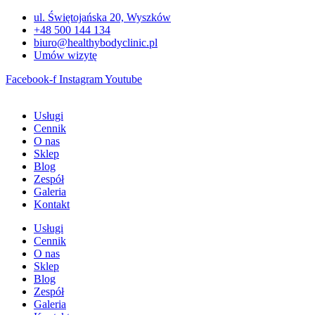
Przejdź
ul. Świętojańska 20, Wyszków
do
+48 500 144 134
treści
biuro@healthybodyclinic.pl
Umów wizytę
Facebook-f
Instagram
Youtube
Usługi
Cennik
O nas
Sklep
Blog
Zespół
Galeria
Kontakt
Usługi
Cennik
O nas
Sklep
Blog
Zespół
Galeria