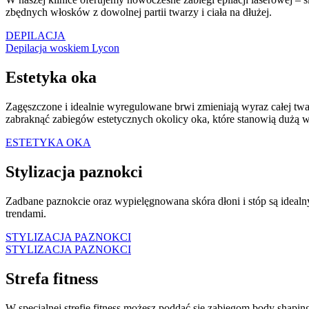
zbędnych włosków z dowolnej partii twarzy i ciała na dłużej.
DEPILACJA
Depilacja woskiem Lycon
Estetyka oka
Zagęszczone i idealnie wyregulowane brwi zmieniają wyraz całej twar
zabraknąć zabiegów estetycznych okolicy oka, które stanowią dużą 
ESTETYKA OKA
Stylizacja paznokci
Zadbane paznokcie oraz wypielęgnowana skóra dłoni i stóp są ideal
trendami.
STYLIZACJA PAZNOKCI
STYLIZACJA PAZNOKCI
Strefa fitness
W specjalnej strefie fitness możesz poddać się zabiegom body shap