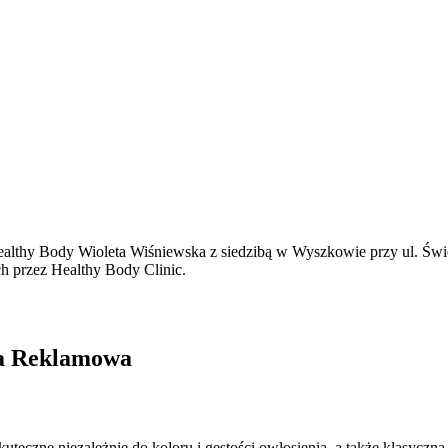
thy Body Wioleta Wiśniewska z siedzibą w Wyszkowie przy ul. Święto
ch przez Healthy Body Clinic.
cja Reklamowa
kuteczne niezależnie do koloru i gęstości owłosienia, a także klasycz