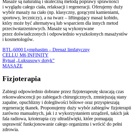
Masaże są naturalną i skuteczną metodą poprawy sprawności
i wyglądu całego ciała, relaksacji i regeneracji. Oferujemy duży
wybór masaży na ciało (np. klasyczny, gorącymi kamieniami,
sportowy, leczniczy), a na twarz – liftingujący masaż kobido,
który może być alternatywą lub wsparciem dla innych metod
przeciwstarzeniowych. Masaże są wykonywane
przez doświadczonych i odpowiednio wyszkolonych masażystów
i kosmetologów.
BTL-6000 Lymphastim – Drenaż limfatyczny
CELLU M6 INFINITY
Rytuał „Luksusowy dotyk”
MASAŻE
Fizjoterapia
Zabiegi o
dpowiednio dobrane przez fizjoterapeutę skracają czas
rekonwalescencji po zabiegach chirurgicznych, zmniejszają stany
zapalne, opuchlizny i dolegliwości bólowe oraz przyspieszają
regenerację tkanek. Proponujemy duży wybór zabiegów fizjoterapii
zarówno manualnych, jak i z wykorzystaniem urządzeń, takich jak
fala radiowa, krioterapia czy ultradźwięki, które pomagają
usprawnić funkcjonowanie całego organizmu i wrócić do pełni
zdrowia.