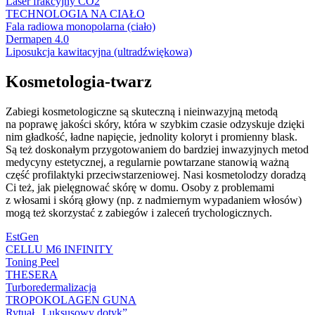
Laser frakcyjny CO2
TECHNOLOGIA NA CIAŁO
Fala radiowa monopolarna (ciało)
Dermapen 4.0
Liposukcja kawitacyjna (ultradźwiękowa)
Kosmetologia-twarz
Zabiegi kosmetologiczne są skuteczną i nieinwazyjną metodą
na poprawę jakości skóry, która w szybkim czasie odzyskuje dzięki
nim gładkość, ładne napięcie, jednolity koloryt i promienny blask.
Są też doskonałym przygotowaniem do bardziej inwazyjnych metod
medycyny estetycznej, a regularnie powtarzane stanowią ważną
część profilaktyki przeciwstarzeniowej. Nasi kosmetolodzy doradzą
Ci też, jak pielęgnować skórę w domu. Osoby z problemami
z włosami i skórą głowy (np. z nadmiernym wypadaniem włosów)
mogą też skorzystać z zabiegów i zaleceń trychologicznych.
EstGen
CELLU M6 INFINITY
Toning Peel
THESERA
Turboredermalizacja
TROPOKOLAGEN GUNA
Rytuał „Luksusowy dotyk”