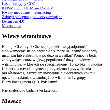
Laser frakcyjny CO2
KOSMETOLOGIA — TWARZ
Kwasy medyczne – resurfacing
Zabiegi pielęgnacyjno – oczyszczające
Dermapen 4.0
Mezoterapia
Wlewy witaminowe
Brakuje Ci energii? Chcesz poprawić swoją odporność
albo wzmocnić się po chorobie? A może uzupełnić niedobory
magnezu lub elektrolitów po dużym wysiłku? Pomocne będą
zdobywające coraz większą popularność dożylne wlewy
witaminowe, w których się specjalizujemy.
To szybka, wygodna
i skuteczna metoda regeneracji organizmu i przywrócenia
mu równowagi z użyciem indywidualnie dobranych koktajli,
np. z minerałami, z witaminą C, z witaminami z grupy
B czy koenzymem Q10. Polecamy!
Nie znaleziono badań z tej kategorii.
Masaże