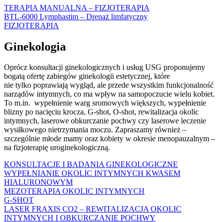
TERAPIA MANUALNA – FIZJOTERAPIA
BTL-6000 Lymphastim – Drenaż limfatyczny
FIZJOTERAPIA
Ginekologia
Oprócz konsultacji ginekologicznych i usług USG proponujemy
bogatą ofertę zabiegów ginekologii estetycznej, które
nie tylko poprawiają wygląd, ale przede wszystkim funkcjonalność
narządów intymnych, co ma wpływ na samopoczucie wielu kobiet.
To m.in. wypełnienie warg sromowych większych, wypełnienie
blizny po nacięciu krocza, G-shot, O-shot, rewitalizacja okolic
intymnych, laserowe obkurczanie pochwy czy laserowe leczenie
wysiłkowego nietrzymania moczu. Zapraszamy również –
szczególnie młode mamy oraz kobiety w okresie menopauzalnym –
na fizjoterapię uroginekologiczną.
KONSULTACJE I BADANIA GINEKOLOGICZNE
WYPEŁNIANIE OKOLIC INTYMNYCH KWASEM
HIALURONOWYM
MEZOTERAPIA OKOLIC INTYMNYCH
G-SHOT
LASER FRAXIS CO2 – REWITALIZACJA OKOLIC
INTYMNYCH I OBKURCZANIE POCHWY