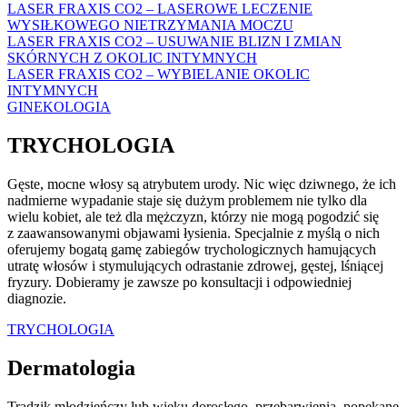
LASER FRAXIS CO2 – LASEROWE LECZENIE
WYSIŁKOWEGO NIETRZYMANIA MOCZU
LASER FRAXIS CO2 – USUWANIE BLIZN I ZMIAN
SKÓRNYCH Z OKOLIC INTYMNYCH
LASER FRAXIS CO2 – WYBIELANIE OKOLIC
INTYMNYCH
GINEKOLOGIA
TRYCHOLOGIA
Gęste, mocne włosy są atrybutem urody. Nic więc dziwnego, że ich
nadmierne wypadanie staje się dużym problemem nie tylko dla
wielu kobiet, ale też dla mężczyzn, którzy nie mogą pogodzić się
z zaawansowanymi objawami łysienia. Specjalnie z myślą o nich
oferujemy bogatą gamę zabiegów trychologicznych hamujących
utratę włosów i stymulujących odrastanie zdrowej, gęstej, lśniącej
fryzury. Dobieramy je zawsze po konsultacji i odpowiedniej
diagnozie.
TRYCHOLOGIA
Dermatologia
Trądzik młodzieńczy lub wieku dorosłego, przebarwienia, popękane