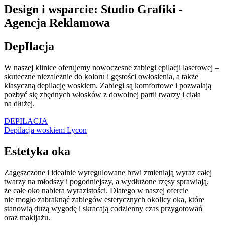
Design i wsparcie: Studio Grafiki -
Agencja Reklamowa
DepIlacja
W naszej klinice oferujemy nowoczesne zabiegi epilacji laserowej –
skuteczne niezależnie do koloru i gęstości owłosienia, a także
klasyczną depilację woskiem. Zabiegi są komfortowe i pozwalają
pozbyć się zbędnych włosków z dowolnej partii twarzy i ciała
na dłużej.
DEPILACJA
Depilacja woskiem Lycon
Estetyka oka
Zagęszczone i idealnie wyregulowane brwi zmieniają wyraz całej
twarzy na młodszy i pogodniejszy, a wydłużone rzęsy sprawiają,
że całe oko nabiera wyrazistości. Dlatego w naszej ofercie
nie mogło zabraknąć zabiegów estetycznych okolicy oka, które
stanowią dużą wygodę i skracają codzienny czas przygotowań
oraz makijażu.