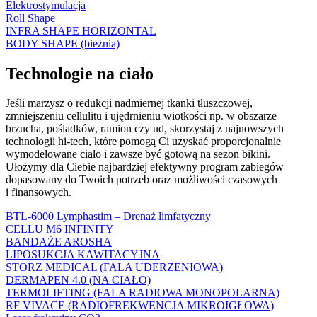
Elektrostymulacja
Roll Shape
INFRA SHAPE HORIZONTAL
BODY SHAPE (bieżnia)
Technologie na ciało
Jeśli marzysz o redukcji nadmiernej tkanki tłuszczowej,
zmniejszeniu cellulitu i ujędrnieniu wiotkości np. w obszarze
brzucha, pośladków, ramion czy ud, skorzystaj z najnowszych
technologii hi-tech, które pomogą Ci uzyskać proporcjonalnie
wymodelowane ciało i zawsze być gotową na sezon bikini.
Ułożymy dla Ciebie najbardziej efektywny program zabiegów
dopasowany do Twoich potrzeb oraz możliwości czasowych
i finansowych.
BTL-6000 Lymphastim – Drenaż limfatyczny
CELLU M6 INFINITY
BANDAŻE AROSHA
LIPOSUKCJA KAWITACYJNA
STORZ MEDICAL (FALA UDERZENIOWA)
DERMAPEN 4.0 (NA CIAŁO)
TERMOLIFTING (FALA RADIOWA MONOPOLARNA)
RF VIVACE (RADIOFREKWENCJA MIKROIGŁOWA)