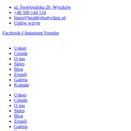
Przejdź
ul. Świętojańska 20, Wyszków
do
+48 500 144 134
treści
biuro@healthybodyclinic.pl
Umów wizytę
Facebook-f
Instagram
Youtube
Usługi
Cennik
O nas
Sklep
Blog
Zespół
Galeria
Kontakt
Usługi
Cennik
O nas
Sklep
Blog
Zespół
Galeria