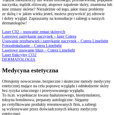
naczynka, trądzik różowaty, atopowe zapalenie skóry, znamiona lub
inne zmiany skórne? Niezależnie od tego, jakie masz problemy
ze skórą i w jakim wieku jesteś, możesz przywrócić jej zdrowie
i dobry wygląd. Zapraszamy na konsultacje i zabiegi u naszych
dermatologów!
Laser C02 – usuwanie zmian skórnych
Laserowe zamykanie naczynek – laser Cutera
Usuwanie przebarwień i zamykanie naczynek – Cutera Limelight
Fotoodmładzanie – Cutera Limelight
Laserowe usuwanie blizn – Cutera Limelight
Laser frakcyjny CO2
DERMATOLOGIA
Medycyna estetyczna
Oferujemy nowoczesne, bezpieczne i skuteczne metody medycyny
estetycznej mające na celu poprawę wyglądu i odmłodzenie skóry
bez ryzyka sztucznego i przerysowanego wyglądu.
To m.in. wypełniacze kwasu hialuronowego, biostymulatory,
toksyna botulinowa, preparaty autologiczne. Sięgamy
po certyfikowane produkty renomowanych firm, a zabiegi
są wykonywane przez doświadczonych lekarzy medycyny
estetycznej.