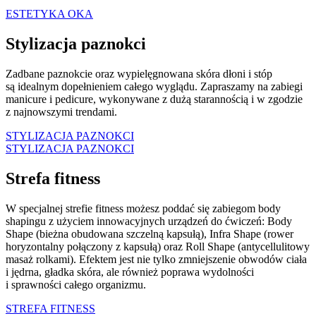
ESTETYKA OKA
Stylizacja paznokci
Zadbane paznokcie oraz wypielęgnowana skóra dłoni i stóp
są idealnym dopełnieniem całego wyglądu. Zapraszamy na zabiegi
manicure i pedicure, wykonywane z dużą starannością i w zgodzie
z najnowszymi trendami.
STYLIZACJA PAZNOKCI
STYLIZACJA PAZNOKCI
Strefa fitness
W specjalnej strefie fitness możesz poddać się zabiegom body
shapingu z użyciem innowacyjnych urządzeń do ćwiczeń: Body
Shape (
bieżna obudowana szczelną kapsułą), Infra Shape (rower
horyzontalny połączony z kapsułą) oraz Roll Shape (antycellulitowy
masaż rolkami). Efektem jest nie tylko zmniejszenie obwodów ciała
i jędrna, gładka skóra, ale również poprawa wydolności
i sprawności całego organizmu.
STREFA FITNESS