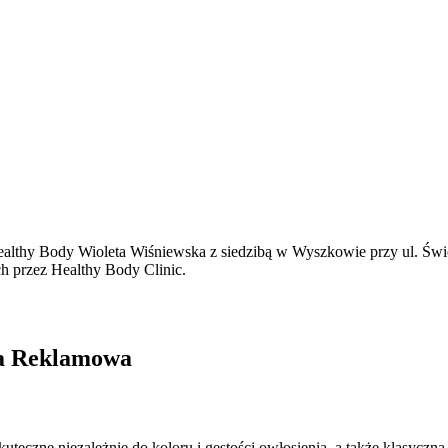
thy Body Wioleta Wiśniewska z siedzibą w Wyszkowie przy ul. Święto
ch przez Healthy Body Clinic.
cja Reklamowa
kuteczne niezależnie do koloru i gęstości owłosienia, a także klasycz