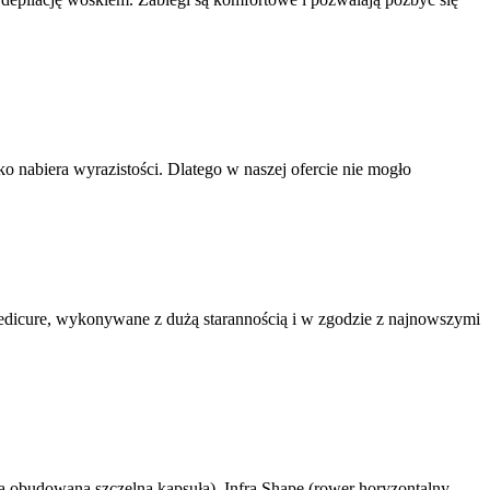
o nabiera wyrazistości. Dlatego w naszej ofercie nie mogło
pedicure, wykonywane z dużą starannością i w zgodzie z najnowszymi
a obudowana szczelną kapsułą), Infra Shape (rower horyzontalny