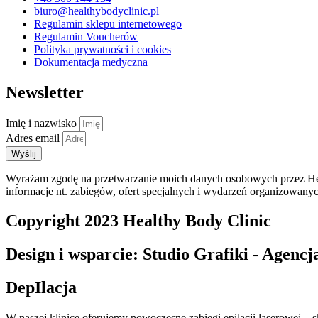
biuro@healthybodyclinic.pl
Regulamin sklepu internetowego
Regulamin Voucherów
Polityka prywatności i cookies
Dokumentacja medyczna
Newsletter
Imię i nazwisko
Adres email
Wyślij
Wyrażam zgodę na przetwarzanie moich danych osobowych przez Heal
informacje nt. zabiegów, ofert specjalnych i wydarzeń organizowany
Copyright 2023 Healthy Body Clinic
Design i wsparcie: Studio Grafiki - Agen
DepIlacja
W naszej klinice oferujemy nowoczesne zabiegi epilacji laserowej – s