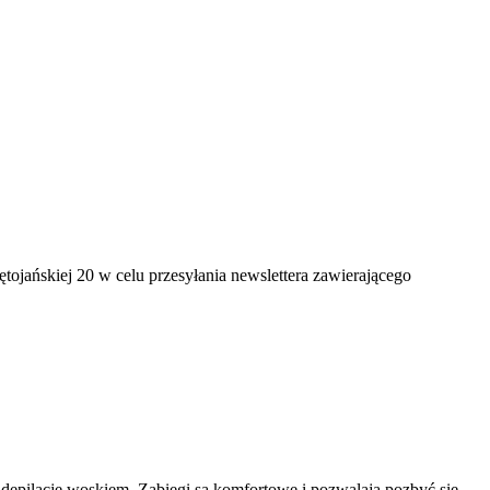
jańskiej 20 w celu przesyłania newslettera zawierającego
ną depilację woskiem. Zabiegi są komfortowe i pozwalają pozbyć się