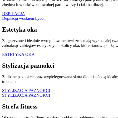
zbędnych włosków z dowolnej partii twarzy i ciała na dłużej.
DEPILACJA
Depilacja woskiem Lycon
Estetyka oka
Zagęszczone i idealnie wyregulowane brwi zmieniają wyraz całej twar
zabraknąć zabiegów estetycznych okolicy oka, które stanowią dużą 
ESTETYKA OKA
Stylizacja paznokci
Zadbane paznokcie oraz wypielęgnowana skóra dłoni i stóp są ideal
trendami.
STYLIZACJA PAZNOKCI
STYLIZACJA PAZNOKCI
Strefa fitness
W specjalnej strefie fitness możesz poddać się zabiegom body shap