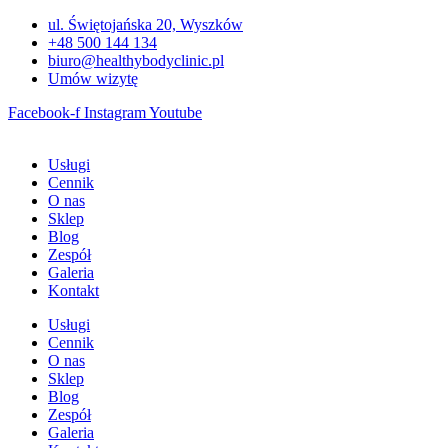
Przejdź
ul. Świętojańska 20, Wyszków
do
+48 500 144 134
treści
biuro@healthybodyclinic.pl
Umów wizytę
Facebook-f
Instagram
Youtube
Usługi
Cennik
O nas
Sklep
Blog
Zespół
Galeria
Kontakt
Usługi
Cennik
O nas
Sklep
Blog
Zespół
Galeria