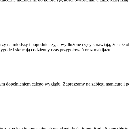
zy na młodszy i pogodniejszy, a wydłużone rzęsy sprawiają, że całe ok
wygodę i skracają codzienny czas przygotowań oraz makijażu.
nym dopełnieniem całego wyglądu. Zapraszamy na zabiegi manicure i 
ingu z użyciem innowacyjnych urządzeń do ćwiczeń: Body Shape (
bieżn