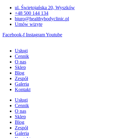
Przejdź
ul. Świętojańska 20, Wyszków
do
+48 500 144 134
treści
biuro@healthybodyclinic.pl
Umów wizytę
Facebook-f
Instagram
Youtube
Usługi
Cennik
O nas
Sklep
Blog
Zespół
Galeria
Kontakt
Usługi
Cennik
O nas
Sklep
Blog
Zespół
Galeria