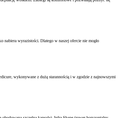
o nabiera wyrazistości. Dlatego w naszej ofercie nie mogło
pedicure, wykonywane z dużą starannością i w zgodzie z najnowszymi
a obudowana szczelną kapsułą), Infra Shape (rower horyzontalny