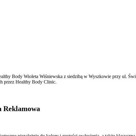
thy Body Wioleta Wiśniewska z siedzibą w Wyszkowie przy ul. Święto
ch przez Healthy Body Clinic.
cja Reklamowa
kuteczne niezależnie do koloru i gęstości owłosienia, a także klasycz