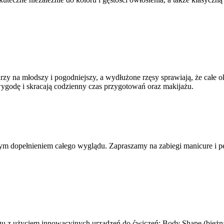
zy na młodszy i pogodniejszy, a wydłużone rzęsy sprawiają, że całe ok
wygodę i skracają codzienny czas przygotowań oraz makijażu.
nym dopełnieniem całego wyglądu. Zapraszamy na zabiegi manicure i 
ingu z użyciem innowacyjnych urządzeń do ćwiczeń: Body Shape (
bieżn