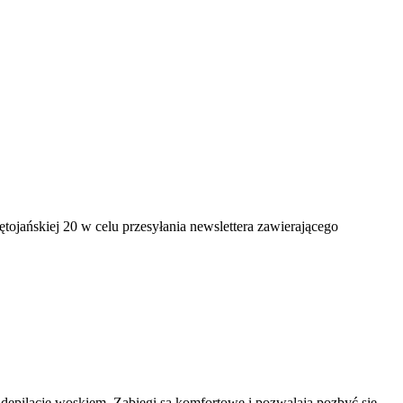
jańskiej 20 w celu przesyłania newslettera zawierającego
ną depilację woskiem. Zabiegi są komfortowe i pozwalają pozbyć się