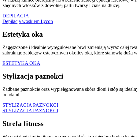
zbędnych włosków z dowolnej partii twarzy i ciała na dłużej.
DEPILACJA
Depilacja woskiem Lycon
Estetyka oka
Zagęszczone i idealnie wyregulowane brwi zmieniają wyraz całej twar
zabraknąć zabiegów estetycznych okolicy oka, które stanowią dużą 
ESTETYKA OKA
Stylizacja paznokci
Zadbane paznokcie oraz wypielęgnowana skóra dłoni i stóp są ideal
trendami.
STYLIZACJA PAZNOKCI
STYLIZACJA PAZNOKCI
Strefa fitness
W specjalnej strefie fitness możesz poddać się zabiegom body shap