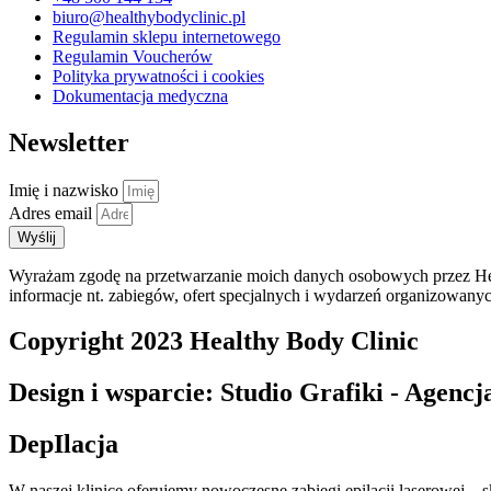
biuro@healthybodyclinic.pl
Regulamin sklepu internetowego
Regulamin Voucherów
Polityka prywatności i cookies
Dokumentacja medyczna
Newsletter
Imię i nazwisko
Adres email
Wyślij
Wyrażam zgodę na przetwarzanie moich danych osobowych przez Heal
informacje nt. zabiegów, ofert specjalnych i wydarzeń organizowany
Copyright 2023 Healthy Body Clinic
Design i wsparcie: Studio Grafiki - Agen
DepIlacja
W naszej klinice oferujemy nowoczesne zabiegi epilacji laserowej – s