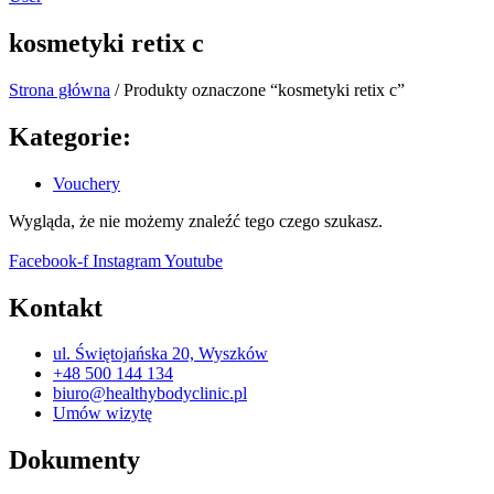
kosmetyki retix c
Strona główna
/ Produkty oznaczone “kosmetyki retix c”
Kategorie:
Vouchery
Wygląda, że nie możemy znaleźć tego czego szukasz.
Facebook-f
Instagram
Youtube
Kontakt
ul. Świętojańska 20, Wyszków
+48 500 144 134
biuro@healthybodyclinic.pl
Umów wizytę
Dokumenty