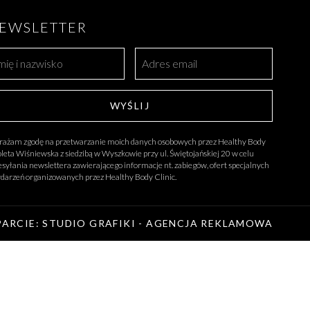
EWSLETTER
WYŚLIJ
ażam zgodę na przetwarzanie moich danych osobowych przez Healthy Body
leta Wiśniewska z siedzibą w Wyszkowie przy ul. Świętojańskiej 20 w celu
esyłania newslettera zawierającego informacje nt. zabiegów, ofert specjalnych
ydarzeń organizowanych przez Healthy Body Clinic.
PARCIE: STUDIO GRAFIKI - AGENCJA REKLAMOWA