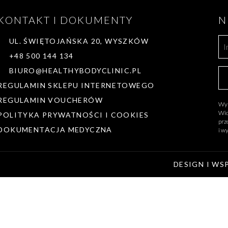
KONTAKT I DOKUMENTY
N
UL. ŚWIĘTOJAŃSKA 20, WYSZKÓW
+48 500 144 134
BIURO@HEALTHYBODYCLINIC.PL
REGULAMIN SKLEPU INTERNETOWEGO
REGULAMIN VOUCHERÓW
Wyr
Wio
POLITYKA PRYWATNOŚCI I COOKIES
prz
DOKUMENTACJA MEDYCZNA
i w
DESIGN I WS