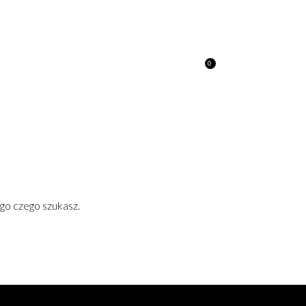
0
A
KONTAKT
0.00
ZŁ
go czego szukasz.