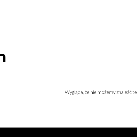
O@HEALTHYBODYCLINIC.PL
UMÓW WIZYTĘ
 NAS
SKLEP
BLOG
ZESPÓŁ
GALERI
m
Wygląda, że nie możemy znaleźć te