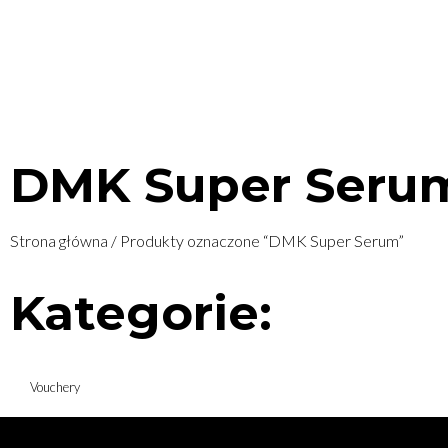
UL. ŚWIĘTOJAŃSKA 20, WYSZKÓW
+48 500 144 134
BIUR
USŁUGI
CENNIK
O
DMK Super Seru
Strona główna
/ Produkty oznaczone “DMK Super Serum”
Kategorie:
Vouchery