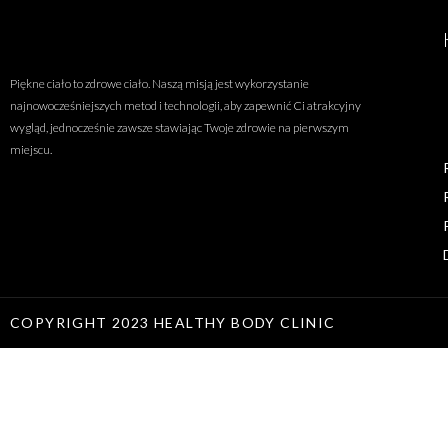
Piękne ciało to zdrowe ciało. Naszą misją jest wykorzystanie
najnowocześniejszych metod i technologii, aby zapewnić Ci atrakcyjny
wygląd, jednocześnie zawsze stawiając Twoje zdrowie na pierwszym
miejscu.
COPYRIGHT 2023 HEALTHY BODY CLINIC