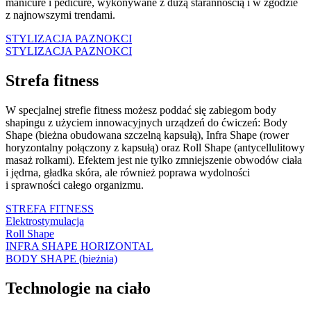
manicure i pedicure, wykonywane z dużą starannością i w zgodzie
z najnowszymi trendami.
STYLIZACJA PAZNOKCI
STYLIZACJA PAZNOKCI
Strefa fitness
W specjalnej strefie fitness możesz poddać się zabiegom body
shapingu z użyciem innowacyjnych urządzeń do ćwiczeń: Body
Shape (
bieżna obudowana szczelną kapsułą), Infra Shape (rower
horyzontalny połączony z kapsułą) oraz Roll Shape (antycellulitowy
masaż rolkami). Efektem jest nie tylko zmniejszenie obwodów ciała
i jędrna, gładka skóra, ale również poprawa wydolności
i sprawności całego organizmu.
STREFA FITNESS
Elektrostymulacja
Roll Shape
INFRA SHAPE HORIZONTAL
BODY SHAPE (bieżnia)
Technologie na ciało