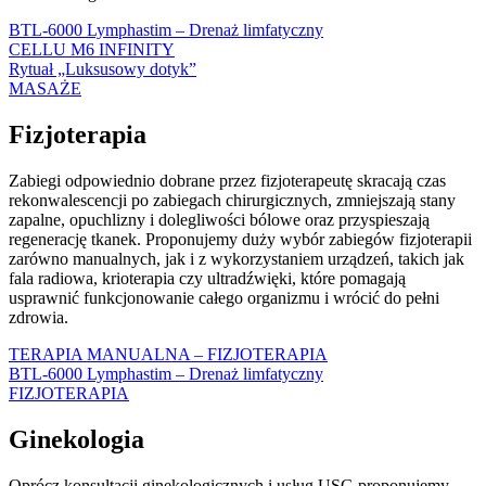
BTL-6000 Lymphastim – Drenaż limfatyczny
CELLU M6 INFINITY
Rytuał „Luksusowy dotyk”
MASAŻE
Fizjoterapia
Zabiegi o
dpowiednio dobrane przez fizjoterapeutę skracają czas
rekonwalescencji po zabiegach chirurgicznych, zmniejszają stany
zapalne, opuchlizny i dolegliwości bólowe oraz przyspieszają
regenerację tkanek. Proponujemy duży wybór zabiegów fizjoterapii
zarówno manualnych, jak i z wykorzystaniem urządzeń, takich jak
fala radiowa, krioterapia czy ultradźwięki, które pomagają
usprawnić funkcjonowanie całego organizmu i wrócić do pełni
zdrowia.
TERAPIA MANUALNA – FIZJOTERAPIA
BTL-6000 Lymphastim – Drenaż limfatyczny
FIZJOTERAPIA
Ginekologia
Oprócz konsultacji ginekologicznych i usług USG proponujemy