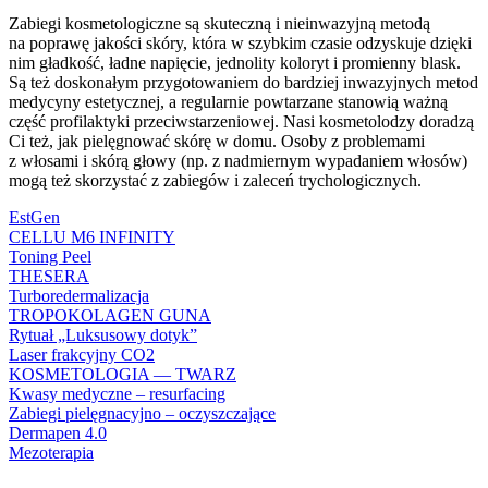
Zabiegi kosmetologiczne są skuteczną i nieinwazyjną metodą
na poprawę jakości skóry, która w szybkim czasie odzyskuje dzięki
nim gładkość, ładne napięcie, jednolity koloryt i promienny blask.
Są też doskonałym przygotowaniem do bardziej inwazyjnych metod
medycyny estetycznej, a regularnie powtarzane stanowią ważną
część profilaktyki przeciwstarzeniowej. Nasi kosmetolodzy doradzą
Ci też, jak pielęgnować skórę w domu. Osoby z problemami
z włosami i skórą głowy (np. z nadmiernym wypadaniem włosów)
mogą też skorzystać z zabiegów i zaleceń trychologicznych.
EstGen
CELLU M6 INFINITY
Toning Peel
THESERA
Turboredermalizacja
TROPOKOLAGEN GUNA
Rytuał „Luksusowy dotyk”
Laser frakcyjny CO2
KOSMETOLOGIA — TWARZ
Kwasy medyczne – resurfacing
Zabiegi pielęgnacyjno – oczyszczające
Dermapen 4.0
Mezoterapia