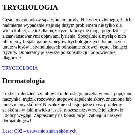
TRYCHOLOGIA
Gęste, mocne włosy są atrybutem urody. Nic więc dziwnego, że ich
nadmierne wypadanie staje się dużym problemem nie tylko dla
wielu kobiet, ale też dla mężczyzn, którzy nie mogą pogodzić się
z zaawansowanymi objawami łysienia. Specjalnie z myślą o nich
oferujemy bogatą gamę zabiegów trychologicznych hamujących
utratę włosów i stymulujących odrastanie zdrowej, gęstej, lśniącej
fryzury. Dobieramy je zawsze po konsultacji i odpowiedniej
diagnozie.
TRYCHOLOGIA
Dermatologia
Trądzik młodzieńczy lub wieku dorosłego, przebarwienia, popękane
naczynka, trądzik różowaty, atopowe zapalenie skóry, znamiona lub
inne zmiany skórne? Niezależnie od tego, jakie masz problemy
ze skórą i w jakim wieku jesteś, możesz przywrócić jej zdrowie
i dobry wygląd. Zapraszamy na konsultacje i zabiegi u naszych
dermatologów!
Laser C02 – usuwanie zmian skórnych