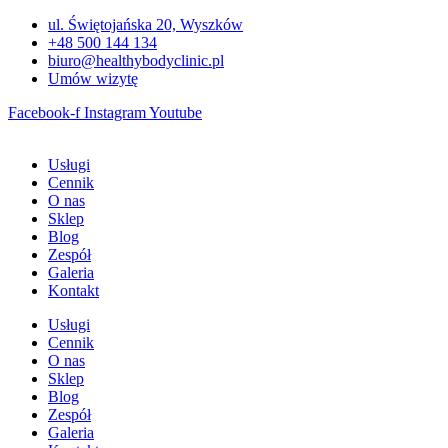
Przejdź
ul. Świętojańska 20, Wyszków
do
+48 500 144 134
treści
biuro@healthybodyclinic.pl
Umów wizytę
Facebook-f
Instagram
Youtube
Usługi
Cennik
O nas
Sklep
Blog
Zespół
Galeria
Kontakt
Usługi
Cennik
O nas
Sklep
Blog
Zespół
Galeria