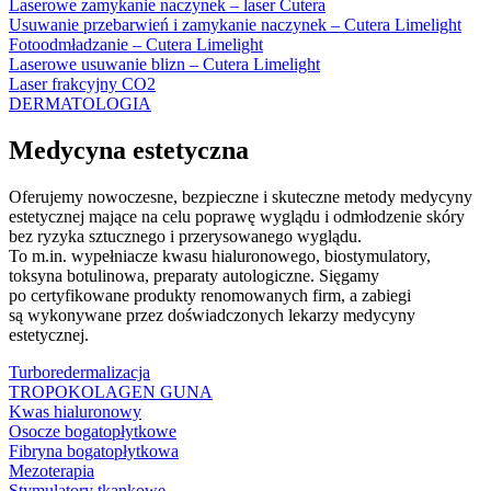
Laserowe zamykanie naczynek – laser Cutera
Usuwanie przebarwień i zamykanie naczynek – Cutera Limelight
Fotoodmładzanie – Cutera Limelight
Laserowe usuwanie blizn – Cutera Limelight
Laser frakcyjny CO2
DERMATOLOGIA
Medycyna estetyczna
Oferujemy nowoczesne, bezpieczne i skuteczne metody medycyny
estetycznej mające na celu poprawę wyglądu i odmłodzenie skóry
bez ryzyka sztucznego i przerysowanego wyglądu.
To m.in. wypełniacze kwasu hialuronowego, biostymulatory,
toksyna botulinowa, preparaty autologiczne. Sięgamy
po certyfikowane produkty renomowanych firm, a zabiegi
są wykonywane przez doświadczonych lekarzy medycyny
estetycznej.
Turboredermalizacja
TROPOKOLAGEN GUNA
Kwas hialuronowy
Osocze bogatopłytkowe
Fibryna bogatopłytkowa
Mezoterapia
Stymulatory tkankowe