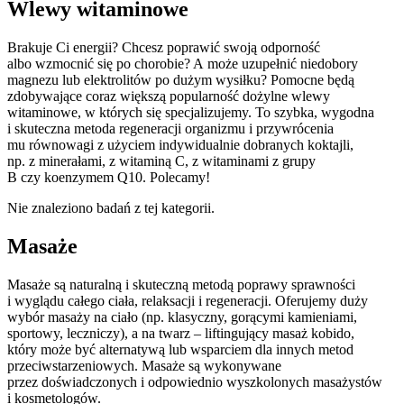
Wlewy witaminowe
Brakuje Ci energii? Chcesz poprawić swoją odporność
albo wzmocnić się po chorobie? A może uzupełnić niedobory
magnezu lub elektrolitów po dużym wysiłku? Pomocne będą
zdobywające coraz większą popularność dożylne wlewy
witaminowe, w których się specjalizujemy.
To szybka, wygodna
i skuteczna metoda regeneracji organizmu i przywrócenia
mu równowagi z użyciem indywidualnie dobranych koktajli,
np. z minerałami, z witaminą C, z witaminami z grupy
B czy koenzymem Q10. Polecamy!
Nie znaleziono badań z tej kategorii.
Masaże
Masaże są naturalną i skuteczną metodą poprawy sprawności
i wyglądu całego ciała, relaksacji i regeneracji. Oferujemy duży
wybór masaży na ciało (np. klasyczny, gorącymi kamieniami,
sportowy, leczniczy), a na twarz – liftingujący masaż kobido,
który może być alternatywą lub wsparciem dla innych metod
przeciwstarzeniowych. Masaże są wykonywane
przez doświadczonych i odpowiednio wyszkolonych masażystów
i kosmetologów.