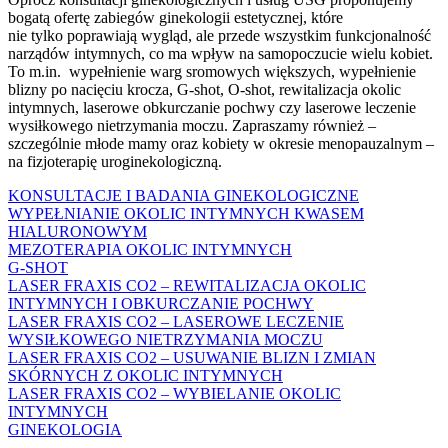
bogatą ofertę zabiegów ginekologii estetycznej, które
nie tylko poprawiają wygląd, ale przede wszystkim funkcjonalność
narządów intymnych, co ma wpływ na samopoczucie wielu kobiet.
To m.in. wypełnienie warg sromowych większych, wypełnienie
blizny po nacięciu krocza, G-shot, O-shot, rewitalizacja okolic
intymnych, laserowe obkurczanie pochwy czy laserowe leczenie
wysiłkowego nietrzymania moczu. Zapraszamy również –
szczególnie młode mamy oraz kobiety w okresie menopauzalnym –
na fizjoterapię uroginekologiczną.
KONSULTACJE I BADANIA GINEKOLOGICZNE
WYPEŁNIANIE OKOLIC INTYMNYCH KWASEM
HIALURONOWYM
MEZOTERAPIA OKOLIC INTYMNYCH
G-SHOT
LASER FRAXIS CO2 – REWITALIZACJA OKOLIC
INTYMNYCH I OBKURCZANIE POCHWY
LASER FRAXIS CO2 – LASEROWE LECZENIE
WYSIŁKOWEGO NIETRZYMANIA MOCZU
LASER FRAXIS CO2 – USUWANIE BLIZN I ZMIAN
SKÓRNYCH Z OKOLIC INTYMNYCH
LASER FRAXIS CO2 – WYBIELANIE OKOLIC
INTYMNYCH
GINEKOLOGIA