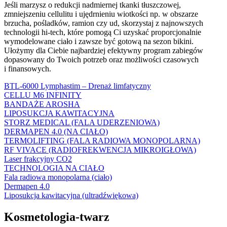
Jeśli marzysz o redukcji nadmiernej tkanki tłuszczowej,
zmniejszeniu cellulitu i ujędrnieniu wiotkości np. w obszarze
brzucha, pośladków, ramion czy ud, skorzystaj z najnowszych
technologii hi-tech, które pomogą Ci uzyskać proporcjonalnie
wymodelowane ciało i zawsze być gotową na sezon bikini.
Ułożymy dla Ciebie najbardziej efektywny program zabiegów
dopasowany do Twoich potrzeb oraz możliwości czasowych
i finansowych.
BTL-6000 Lymphastim – Drenaż limfatyczny
CELLU M6 INFINITY
BANDAŻE AROSHA
LIPOSUKCJA KAWITACYJNA
STORZ MEDICAL (FALA UDERZENIOWA)
DERMAPEN 4.0 (NA CIAŁO)
TERMOLIFTING (FALA RADIOWA MONOPOLARNA)
RF VIVACE (RADIOFREKWENCJA MIKROIGŁOWA)
Laser frakcyjny CO2
TECHNOLOGIA NA CIAŁO
Fala radiowa monopolarna (ciało)
Dermapen 4.0
Liposukcja kawitacyjna (ultradźwiękowa)
Kosmetologia-twarz