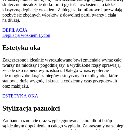
skuteczne niezależnie do koloru i gęstości owłosienia, a także
klasyczną depilację woskiem. Zabiegi są komfortowe i pozwalają
pozbyć się zbędnych włosków z dowolnej partii twarzy i ciała
na dłużej.
DEPILACJA
Depilacja woskiem Lycon
Estetyka oka
Zagęszczone i idealnie wyregulowane brwi zmieniają wyraz całej
twarzy na młodszy i pogodniejszy, a wydłużone rzęsy sprawiają,
że całe oko nabiera wyrazistości. Dlatego w naszej ofercie
nie mogło zabraknąć zabiegów estetycznych okolicy oka, które
stanowią dużą wygodę i skracają codzienny czas przygotowań
oraz makijażu.
ESTETYKA OKA
Stylizacja paznokci
Zadbane paznokcie oraz wypielęgnowana skóra dłoni i stóp
są idealnym dopełnieniem całego wyglądu. Zapraszamy na zabiegi