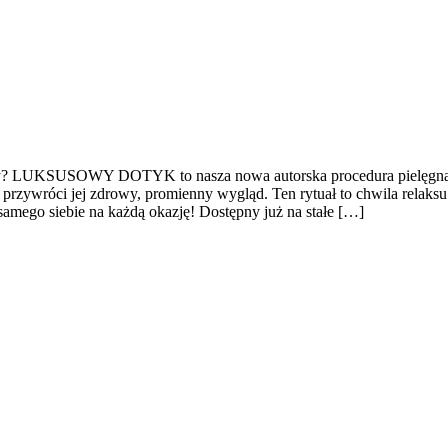
óry? LUKSUSOWY DOTYK to nasza nowa autorska procedura pielęgnacyjn
rzywróci jej zdrowy, promienny wygląd. Ten rytuał to chwila relaksu i
samego siebie na każdą okazję! Dostępny już na stałe […]