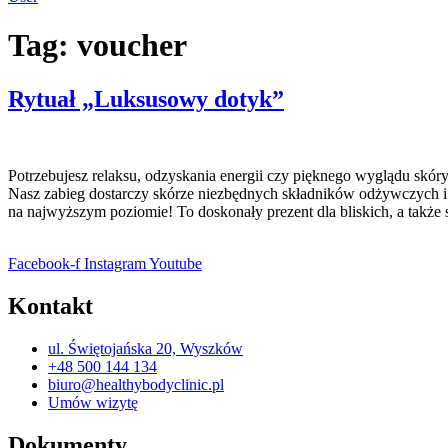
Tag:
voucher
Rytuał „Luksusowy dotyk”
Potrzebujesz relaksu, odzyskania energii czy pięknego wyglądu sk
Nasz zabieg dostarczy skórze niezbędnych składników odżywczych i p
na najwyższym poziomie! To doskonały prezent dla bliskich, a także 
Facebook-f
Instagram
Youtube
Kontakt
ul. Świętojańska 20, Wyszków
+48 500 144 134
biuro@healthybodyclinic.pl
Umów wizytę
Dokumenty