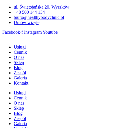
Przejdź
ul. Świętojańska 20, Wyszków
do
+48 500 144 134
treści
biuro@healthybodyclinic.pl
Umów wizytę
Facebook-f
Instagram
Youtube
Usługi
Cennik
O nas
Sklep
Blog
Zespół
Galeria
Kontakt
Usługi
Cennik
O nas
Sklep
Blog
Zespół
Galeria