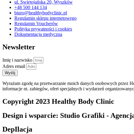
ul. Świętojańska 20, Wyszków
+48 500 144 134
biuro@healthybodyclinic.pl
Regulamin sklepu internetowego
Regulamin Voucherów
Polityka prywatności i cookies
Dokumentacja medyczna
Newsletter
Imię i nazwisko
Adres email
Wyślij
Wyrażam zgodę na przetwarzanie moich danych osobowych przez Heal
informacje nt. zabiegów, ofert specjalnych i wydarzeń organizowany
Copyright 2023 Healthy Body Clinic
Design i wsparcie: Studio Grafiki - Agen
DepIlacja