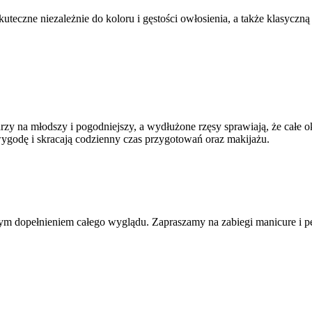
kuteczne niezależnie do koloru i gęstości owłosienia, a także klasycz
zy na młodszy i pogodniejszy, a wydłużone rzęsy sprawiają, że całe ok
wygodę i skracają codzienny czas przygotowań oraz makijażu.
nym dopełnieniem całego wyglądu. Zapraszamy na zabiegi manicure i 