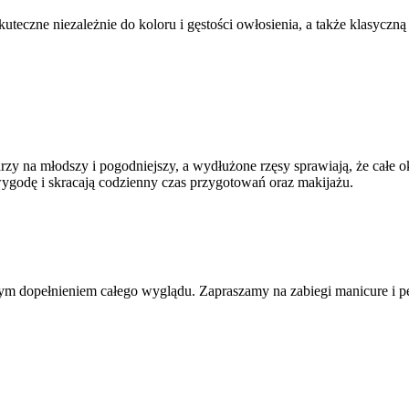
kuteczne niezależnie do koloru i gęstości owłosienia, a także klasycz
zy na młodszy i pogodniejszy, a wydłużone rzęsy sprawiają, że całe ok
wygodę i skracają codzienny czas przygotowań oraz makijażu.
nym dopełnieniem całego wyglądu. Zapraszamy na zabiegi manicure i 