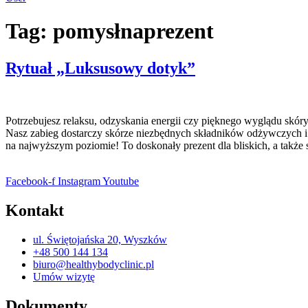
Tag:
pomysłnaprezent
Rytuał „Luksusowy dotyk”
Potrzebujesz relaksu, odzyskania energii czy pięknego wyglądu sk
Nasz zabieg dostarczy skórze niezbędnych składników odżywczych i p
na najwyższym poziomie! To doskonały prezent dla bliskich, a także 
Facebook-f
Instagram
Youtube
Kontakt
ul. Świętojańska 20, Wyszków
+48 500 144 134
biuro@healthybodyclinic.pl
Umów wizytę
Dokumenty