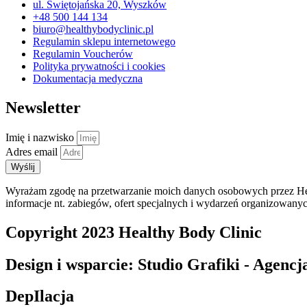
ul. Świętojańska 20, Wyszków
+48 500 144 134
biuro@healthybodyclinic.pl
Regulamin sklepu internetowego
Regulamin Voucherów
Polityka prywatności i cookies
Dokumentacja medyczna
Newsletter
Imię i nazwisko
Adres email
Wyślij
Wyrażam zgodę na przetwarzanie moich danych osobowych przez Heal
informacje nt. zabiegów, ofert specjalnych i wydarzeń organizowany
Copyright 2023 Healthy Body Clinic
Design i wsparcie: Studio Grafiki - Agen
DepIlacja