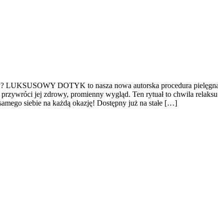
óry? LUKSUSOWY DOTYK to nasza nowa autorska procedura pielęgnacyjn
rzywróci jej zdrowy, promienny wygląd. Ten rytuał to chwila relaksu i
samego siebie na każdą okazję! Dostępny już na stałe […]