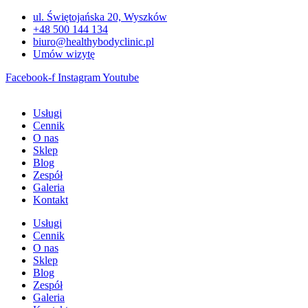
Przejdź
ul. Świętojańska 20, Wyszków
do
+48 500 144 134
treści
biuro@healthybodyclinic.pl
Umów wizytę
Facebook-f
Instagram
Youtube
Usługi
Cennik
O nas
Sklep
Blog
Zespół
Galeria
Kontakt
Usługi
Cennik
O nas
Sklep
Blog
Zespół
Galeria