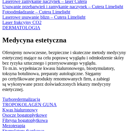
Laserowe zamykanie naczynek – laser Cutera
Usuwanie przebarwień i zamykanie naczynek – Cutera Limelight
Fotoodmładzanie – Cutera Limelight
Laserowe usuwanie blizn – Cutera Limelight
Laser frakcyjny CO2
DERMATOLOGIA
Medycyna estetyczna
Oferujemy nowoczesne, bezpieczne i skuteczne metody medycyny
estetycznej mające na celu poprawę wyglądu i odmłodzenie skóry
bez ryzyka sztucznego i przerysowanego wyglądu.
To m.in. wypełniacze kwasu hialuronowego, biostymulatory,
toksyna botulinowa, preparaty autologiczne. Sięgamy
po certyfikowane produkty renomowanych firm, a zabiegi
są wykonywane przez doświadczonych lekarzy medycyny
estetycznej.
Turboredermalizacja
TROPOKOLAGEN GUNA
Kwas hialuronowy
Osocze bogatopłytkowe
Fibryna bogatopłytkowa
Mezoterapia
Stymulatory tkankowe