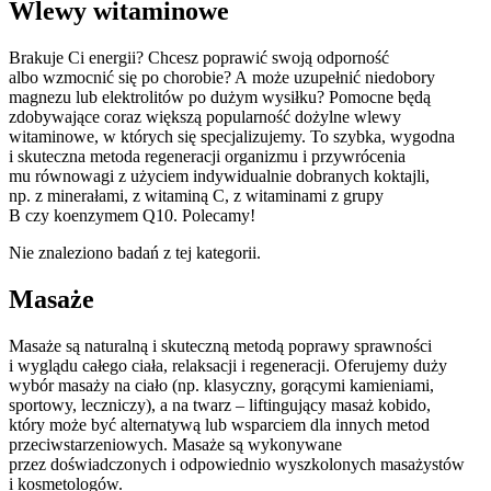
Wlewy witaminowe
Brakuje Ci energii? Chcesz poprawić swoją odporność
albo wzmocnić się po chorobie? A może uzupełnić niedobory
magnezu lub elektrolitów po dużym wysiłku? Pomocne będą
zdobywające coraz większą popularność dożylne wlewy
witaminowe, w których się specjalizujemy.
To szybka, wygodna
i skuteczna metoda regeneracji organizmu i przywrócenia
mu równowagi z użyciem indywidualnie dobranych koktajli,
np. z minerałami, z witaminą C, z witaminami z grupy
B czy koenzymem Q10. Polecamy!
Nie znaleziono badań z tej kategorii.
Masaże
Masaże są naturalną i skuteczną metodą poprawy sprawności
i wyglądu całego ciała, relaksacji i regeneracji. Oferujemy duży
wybór masaży na ciało (np. klasyczny, gorącymi kamieniami,
sportowy, leczniczy), a na twarz – liftingujący masaż kobido,
który może być alternatywą lub wsparciem dla innych metod
przeciwstarzeniowych. Masaże są wykonywane
przez doświadczonych i odpowiednio wyszkolonych masażystów
i kosmetologów.