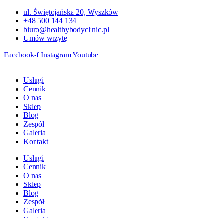
Przejdź
ul. Świętojańska 20, Wyszków
do
+48 500 144 134
treści
biuro@healthybodyclinic.pl
Umów wizytę
Facebook-f
Instagram
Youtube
Usługi
Cennik
O nas
Sklep
Blog
Zespół
Galeria
Kontakt
Usługi
Cennik
O nas
Sklep
Blog
Zespół
Galeria