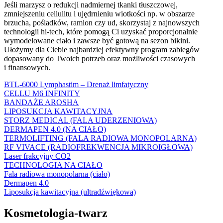
Jeśli marzysz o redukcji nadmiernej tkanki tłuszczowej,
zmniejszeniu cellulitu i ujędrnieniu wiotkości np. w obszarze
brzucha, pośladków, ramion czy ud, skorzystaj z najnowszych
technologii hi-tech, które pomogą Ci uzyskać proporcjonalnie
wymodelowane ciało i zawsze być gotową na sezon bikini.
Ułożymy dla Ciebie najbardziej efektywny program zabiegów
dopasowany do Twoich potrzeb oraz możliwości czasowych
i finansowych.
BTL-6000 Lymphastim – Drenaż limfatyczny
CELLU M6 INFINITY
BANDAŻE AROSHA
LIPOSUKCJA KAWITACYJNA
STORZ MEDICAL (FALA UDERZENIOWA)
DERMAPEN 4.0 (NA CIAŁO)
TERMOLIFTING (FALA RADIOWA MONOPOLARNA)
RF VIVACE (RADIOFREKWENCJA MIKROIGŁOWA)
Laser frakcyjny CO2
TECHNOLOGIA NA CIAŁO
Fala radiowa monopolarna (ciało)
Dermapen 4.0
Liposukcja kawitacyjna (ultradźwiękowa)
Kosmetologia-twarz