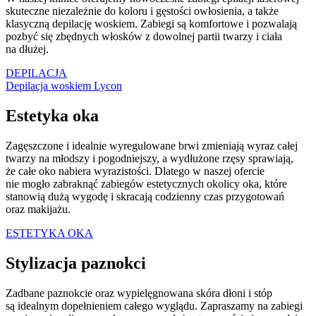
skuteczne niezależnie do koloru i gęstości owłosienia, a także
klasyczną depilację woskiem. Zabiegi są komfortowe i pozwalają
pozbyć się zbędnych włosków z dowolnej partii twarzy i ciała
na dłużej.
DEPILACJA
Depilacja woskiem Lycon
Estetyka oka
Zagęszczone i idealnie wyregulowane brwi zmieniają wyraz całej
twarzy na młodszy i pogodniejszy, a wydłużone rzęsy sprawiają,
że całe oko nabiera wyrazistości. Dlatego w naszej ofercie
nie mogło zabraknąć zabiegów estetycznych okolicy oka, które
stanowią dużą wygodę i skracają codzienny czas przygotowań
oraz makijażu.
ESTETYKA OKA
Stylizacja paznokci
Zadbane paznokcie oraz wypielęgnowana skóra dłoni i stóp
są idealnym dopełnieniem całego wyglądu. Zapraszamy na zabiegi