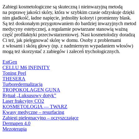
Zabiegi kosmetologiczne są skuteczną i nieinwazyjną metodą
na poprawę jakości skóry, która w szybkim czasie odzyskuje dzięki
nim gładkość, ładne napięcie, jednolity koloryt i promienny blask.
Są też doskonałym przygotowaniem do bardziej inwazyjnych metod
medycyny estetycznej, a regularnie powtarzane stanowią ważną
część profilaktyki przeciwstarzeniowej. Nasi kosmetolodzy doradzą
Ci też, jak pielęgnować skórę w domu. Osoby z problemami
z włosami i skórą głowy (np. z nadmiernym wypadaniem włosów)
mogą też skorzystać z zabiegów i zaleceń trychologicznych.
EstGen
CELLU M6 INFINITY
Toning Peel
THESERA
Turboredermalizacja
TROPOKOLAGEN GUNA
Rytuał „Luksusowy dotyk”
Laser frakcyjny CO2
KOSMETOLOGIA — TWARZ
Kwasy medyczne – resurfacing
Zabiegi pielęgnacyjno – oczyszczające
Dermapen 4.0
Mezoterapia