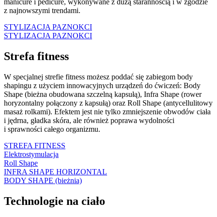
manicure i pedicure, wykonywane z dużą starannością i w zgodzie
z najnowszymi trendami.
STYLIZACJA PAZNOKCI
STYLIZACJA PAZNOKCI
Strefa fitness
W specjalnej strefie fitness możesz poddać się zabiegom body
shapingu z użyciem innowacyjnych urządzeń do ćwiczeń: Body
Shape (
bieżna obudowana szczelną kapsułą), Infra Shape (rower
horyzontalny połączony z kapsułą) oraz Roll Shape (antycellulitowy
masaż rolkami). Efektem jest nie tylko zmniejszenie obwodów ciała
i jędrna, gładka skóra, ale również poprawa wydolności
i sprawności całego organizmu.
STREFA FITNESS
Elektrostymulacja
Roll Shape
INFRA SHAPE HORIZONTAL
BODY SHAPE (bieżnia)
Technologie na ciało