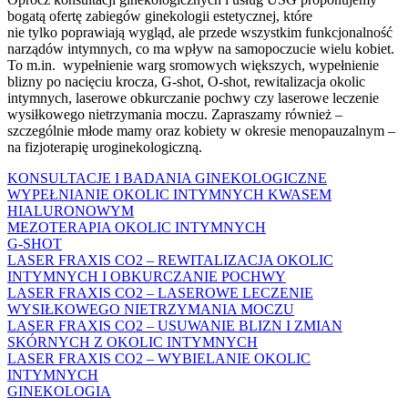
bogatą ofertę zabiegów ginekologii estetycznej, które
nie tylko poprawiają wygląd, ale przede wszystkim funkcjonalność
narządów intymnych, co ma wpływ na samopoczucie wielu kobiet.
To m.in. wypełnienie warg sromowych większych, wypełnienie
blizny po nacięciu krocza, G-shot, O-shot, rewitalizacja okolic
intymnych, laserowe obkurczanie pochwy czy laserowe leczenie
wysiłkowego nietrzymania moczu. Zapraszamy również –
szczególnie młode mamy oraz kobiety w okresie menopauzalnym –
na fizjoterapię uroginekologiczną.
KONSULTACJE I BADANIA GINEKOLOGICZNE
WYPEŁNIANIE OKOLIC INTYMNYCH KWASEM
HIALURONOWYM
MEZOTERAPIA OKOLIC INTYMNYCH
G-SHOT
LASER FRAXIS CO2 – REWITALIZACJA OKOLIC
INTYMNYCH I OBKURCZANIE POCHWY
LASER FRAXIS CO2 – LASEROWE LECZENIE
WYSIŁKOWEGO NIETRZYMANIA MOCZU
LASER FRAXIS CO2 – USUWANIE BLIZN I ZMIAN
SKÓRNYCH Z OKOLIC INTYMNYCH
LASER FRAXIS CO2 – WYBIELANIE OKOLIC
INTYMNYCH
GINEKOLOGIA