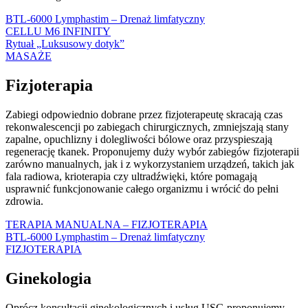
BTL-6000 Lymphastim – Drenaż limfatyczny
CELLU M6 INFINITY
Rytuał „Luksusowy dotyk”
MASAŻE
Fizjoterapia
Zabiegi o
dpowiednio dobrane przez fizjoterapeutę skracają czas
rekonwalescencji po zabiegach chirurgicznych, zmniejszają stany
zapalne, opuchlizny i dolegliwości bólowe oraz przyspieszają
regenerację tkanek. Proponujemy duży wybór zabiegów fizjoterapii
zarówno manualnych, jak i z wykorzystaniem urządzeń, takich jak
fala radiowa, krioterapia czy ultradźwięki, które pomagają
usprawnić funkcjonowanie całego organizmu i wrócić do pełni
zdrowia.
TERAPIA MANUALNA – FIZJOTERAPIA
BTL-6000 Lymphastim – Drenaż limfatyczny
FIZJOTERAPIA
Ginekologia
Oprócz konsultacji ginekologicznych i usług USG proponujemy