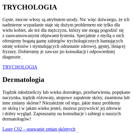
TRYCHOLOGIA
Gęste, mocne włosy są atrybutem urody. Nic więc dziwnego, że ich
nadmierne wypadanie staje się dużym problemem nie tylko dla
wielu kobiet, ale też dla mężczyzn, którzy nie mogą pogodzić się
z zaawansowanymi objawami łysienia. Specjalnie z myślą o nich
oferujemy bogatą gamę zabiegów trychologicznych hamujących
utratę włosów i stymulujących odrastanie zdrowej, gęstej, lśniącej
fryzury. Dobieramy je zawsze po konsultacji i odpowiedniej
diagnozie.
TRYCHOLOGIA
Dermatologia
Trądzik młodzieńczy lub wieku dorosłego, przebarwienia, popękane
naczynka, trądzik różowaty, atopowe zapalenie skóry, znamiona lub
inne zmiany skórne? Niezależnie od tego, jakie masz problemy
ze skórą i w jakim wieku jesteś, możesz przywrócić jej zdrowie
i dobry wygląd. Zapraszamy na konsultacje i zabiegi u naszych
dermatologów!
Laser C02 – usuwanie zmian skórnych