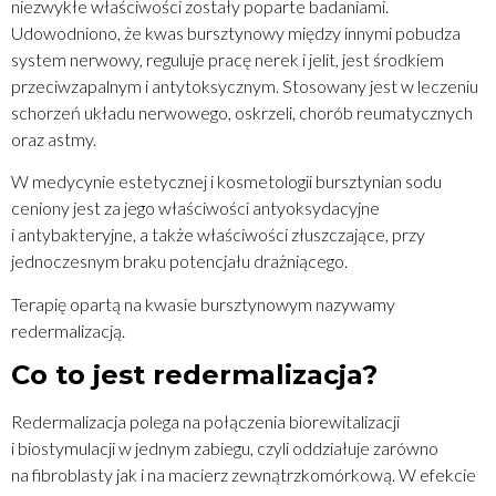
niezwykłe właściwości zostały poparte badaniami.
Udowodniono, że kwas bursztynowy między innymi pobudza
system nerwowy, reguluje pracę nerek i jelit, jest środkiem
przeciwzapalnym i antytoksycznym. Stosowany jest w leczeniu
schorzeń układu nerwowego, oskrzeli, chorób reumatycznych
oraz astmy.
W medycynie estetycznej i kosmetologii bursztynian sodu
ceniony jest za jego właściwości antyoksydacyjne
i antybakteryjne, a także właściwości złuszczające, przy
jednoczesnym braku potencjału drażniącego.
Terapię opartą na kwasie bursztynowym nazywamy
redermalizacją.
Co to jest redermalizacja?
Redermalizacja polega na połączenia biorewitalizacji
i biostymulacji w jednym zabiegu, czyli oddziałuje zarówno
na fibroblasty jak i na macierz zewnątrzkomórkową. W efekcie