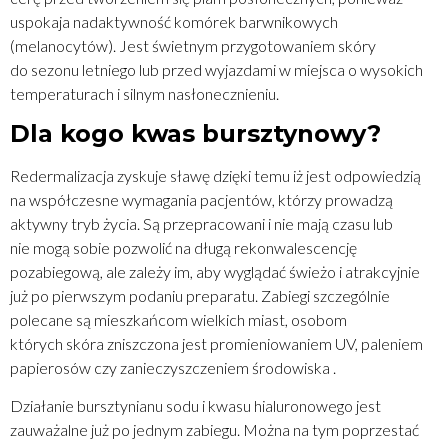
uspokaja nadaktywność komórek barwnikowych
(melanocytów). Jest świetnym przygotowaniem skóry
do sezonu letniego lub przed wyjazdami w miejsca o wysokich
temperaturach i silnym nasłonecznieniu.
Dla kogo kwas bursztynowy?
Redermalizacja zyskuje sławę dzięki temu iż jest odpowiedzią
na współczesne wymagania pacjentów, którzy prowadzą
aktywny tryb życia. Są przepracowani i nie mają czasu lub
nie mogą sobie pozwolić na długą rekonwalescencję
pozabiegową, ale zależy im, aby wyglądać świeżo i atrakcyjnie
już po pierwszym podaniu preparatu. Zabiegi szczególnie
polecane są mieszkańcom wielkich miast, osobom
których skóra zniszczona jest promieniowaniem UV, paleniem
papierosów czy zanieczyszczeniem środowiska .
Działanie bursztynianu sodu i kwasu hialuronowego jest
zauważalne już po jednym zabiegu. Można na tym poprzestać