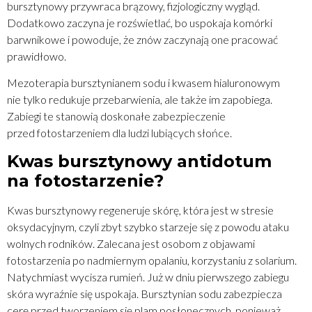
bursztynowy przywraca brązowy, fizjologiczny wygląd.
Dodatkowo zaczyna je rozświetlać, bo uspokaja komórki
barwnikowe i powoduje, że znów zaczynają one pracować
prawidłowo.
Mezoterapia bursztynianem sodu i kwasem hialuronowym
nie tylko redukuje przebarwienia, ale także im zapobiega.
Zabiegi te stanowią doskonałe zabezpieczenie
przed fotostarzeniem dla ludzi lubiących słońce.
Kwas bursztynowy antidotum
na fotostarzenie?
Kwas bursztynowy regeneruje skórę, która jest w stresie
oksydacyjnym, czyli zbyt szybko starzeje się z powodu ataku
wolnych rodników. Zalecana jest osobom z objawami
fotostarzenia po nadmiernym opalaniu, korzystaniu z solarium.
Natychmiast wycisza rumień. Już w dniu pierwszego zabiegu
skóra wyraźnie się uspokaja. Bursztynian sodu zabezpiecza
cerę przed tworzeniem się plam posłonecznych, ponieważ